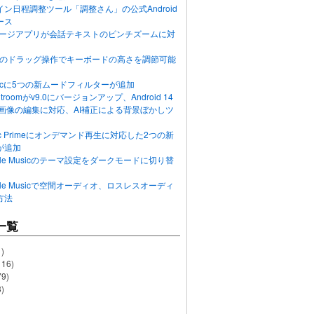
ン日程調整ツール「調整さん」の公式Android
ース
ッセージアプリが会話テキストのピンチズームに対
画面のドラッグ操作でキーボードの高さを調節可能
Musicに5つの新ムードフィルターが追加
ghtroomがv9.0にバージョンアップ、Android 14
R画像の編集に対応、AI補正による背景ぼかしツ
usic Primeにオンデマンド再生に対応した2つの新
が追加
Apple Musicのテーマ設定をダークモードに切り替
Apple Musicで空間オーディオ、ロスレスオーディ
方法
一覧
)
116)
79)
)