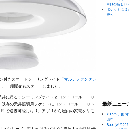
向けの新しい
ポケットに収まる
売へ
リモコン付きスマートシーリングライト「
マルチファンクシ
 に対応し、一般販売もスタートしました。
天井に吊るすシーリングライトとコントロールユニッ
、既存の天井照明用ソケットにコントロールユニット
最新ニュー
-Fi で連携可能になり、アプリから屋内の家電をリモ
Xiaomi、国内
発売
Spotifyが
n Echo シリーズに話しかけるだけでも部屋中の照明やテ