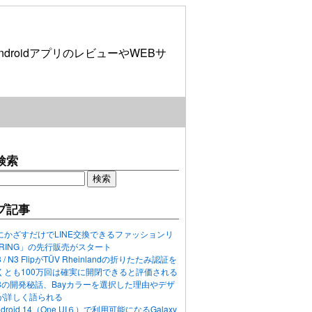
roidアプリのレビューやWEBサ
検索
プ記事
にかざすだけでLINE交換できるファッションリ
ORING」の先行販売がスタート
N3 / N3 FlipがTÜV Rheinlandの折りたたみ認証を
くとも100万回は確実に開閉できると評価される
ixel 8の開発秘話、Bayカラーを選択した理由やデザ
が詳しく語られる
ndroid 14（One UI６）で利用可能になるGalaxy