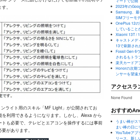
ィードで公開
2023年のGo
ます。
Samsung、最初か
SIMフリーモ
OnePlus
していること
Xiaomi 13
キャストメディ
13で刷新さ
Fossil Ge
されるもトラ
楽天カードアプ
Honorの次期
ンサーを望遠
アクセスラ
None Found
ョンライト用のスキル「MF Light」が公開されてお
おすすめAnd
機能を利用できるようになります。しかし、Alexa から
うまい棒がス
ートも必要で、テレビとエアコンを操作するには事前
まい棒の日に
必要があります。
YouTube
リース、新し