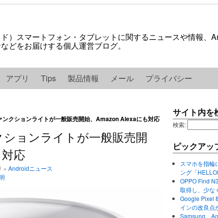
ロイド）スマートフォン・タブレットに関するニュースや情報、And
紹介などをお届けする個人運営ブログ。
アプリ
Tips
製品情報
メール
プライバシー
サイト内を
ァンクションライトが一般販売開始、Amazon Alexaにも対応
検索:
ンクションライトが一般販売開
ピックアッ
にも対応
スマホを指輪
リ »
Androidニュース
ング「HELL
明
OPPO Find 
取得し、少な
Google P
インの改良点
Samsung、A