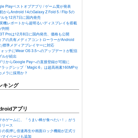
ogle Playベストオブアプリ / ゲーム賞が発表
らAndroid 14のGalaxy Z Fold 5 / Flip 5の
デルを12月7日に国内発売
 12の実機レポートから超明るいディスプレイを搭載
が判明
T / 13T Proは12月8日に国内発売、価格も公開
アの共有メディアコントローラーがAndroid
れた標準メディアプレイヤーに対応
n 6ウォッチにWear OS 3.5へのアップデートが配信
ブルが続出
リからGoogle Payへの直接登録が可能に
フラッグシップ「Magic 6」は超高画素160MPセ
カメラに採用か？
ンキング
roidアプリ
マホゲームに、「うまい棒が食べたい！」がう
リリース
アプリの長押し倍速再生や画面ロック機能が正式リ
いマイページも追加