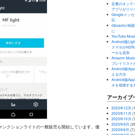
定番のオンライ
アプリがリリ
Googleメ
応
Gboardが
に
YouTube 
Android版Li
スマホがHD
ールも追加
Amazon M
プレイリスト
Android版
える方法
Android版
オを視聴する
アーカイブ
2023年12月
(1
2023年11月
(
2023年10月
(
2023年9月
(28
ルチファンクションライトの一般販売も開始しています。価
2023年8月
(7)
2023年7月
(6)