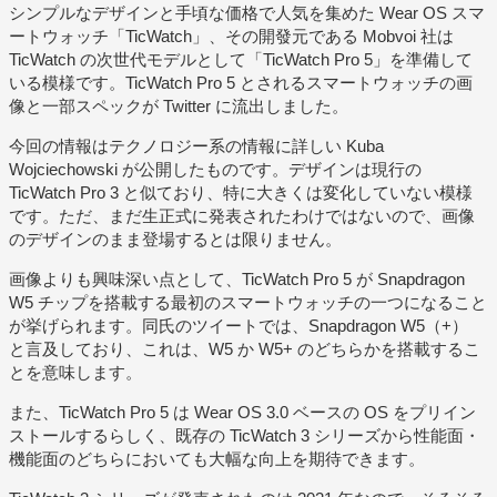
シンプルなデザインと手頃な価格で人気を集めた Wear OS スマ
ートウォッチ「TicWatch」、その開發元である Mobvoi 社は
TicWatch の次世代モデルとして「TicWatch Pro 5」を準備して
いる模様です。TicWatch Pro 5 とされるスマートウォッチの画
像と一部スペックが Twitter に流出しました。
今回の情報はテクノロジー系の情報に詳しい Kuba
Wojciechowski が公開したものです。デザインは現行の
TicWatch Pro 3 と似ており、特に大きくは変化していない模様
です。ただ、まだ生正式に発表されたわけではないので、画像
のデザインのまま登場するとは限りません。
画像よりも興味深い点として、TicWatch Pro 5 が Snapdragon
W5 チップを搭載する最初のスマートウォッチの一つになること
が挙げられます。同氏のツイートでは、Snapdragon W5（+）
と言及しており、これは、W5 か W5+ のどちらかを搭載するこ
とを意味します。
また、TicWatch Pro 5 は Wear OS 3.0 ベースの OS をプリイン
ストールするらしく、既存の TicWatch 3 シリーズから性能面・
機能面のどちらにおいても大幅な向上を期待できます。