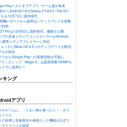
ogle Playベストオブアプリ / ゲーム賞が発表
らAndroid 14のGalaxy Z Fold 5 / Flip 5の
デルを12月7日に国内発売
 12の実機レポートから超明るいディスプレイを搭載
が判明
T / 13T Proは12月8日に国内発売、価格も公開
アの共有メディアコントローラーがAndroid
れた標準メディアプレイヤーに対応
n 6ウォッチにWear OS 3.5へのアップデートが配信
ブルが続出
リからGoogle Payへの直接登録が可能に
フラッグシップ「Magic 6」は超高画素160MPセ
カメラに採用か？
ンキング
roidアプリ
マホゲームに、「うまい棒が食べたい！」がう
リリース
アプリの長押し倍速再生や画面ロック機能が正式リ
いマイページも追加