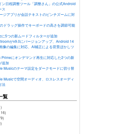
ン日程調整ツール「調整さん」の公式Android
ース
ッセージアプリが会話テキストのピンチズームに対
画面のドラッグ操作でキーボードの高さを調節可能
Musicに5つの新ムードフィルターが追加
ghtroomがv9.0にバージョンアップ、Android 14
R画像の編集に対応、AI補正による背景ぼかしツ
usic Primeにオンデマンド再生に対応した2つの新
が追加
Apple Musicのテーマ設定をダークモードに切り替
Apple Musicで空間オーディオ、ロスレスオーディ
方法
一覧
)
116)
79)
)