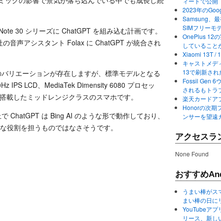
デミックの影響で景気が落ち込んでいる中でも成長し続
ィードで公開
2023年のGo
Samsung、最初か
SIMフリーモ
 Note 30 シリーズに ChatGPT を組み込む計画です。
OnePlus
アシスタント Folax に ChatGPT が統合され
していること
Xiaomi 13
キャストメディ
13で刷新さ
はいくつかのバリエーションが存在しますが、標準モデルとなる
Fossil Ge
Hz IPS LCD、MediaTek Dimensity 6080 プロセッ
されるもトラ
ムを搭載したミッドレンジクラスのスマホです。
楽天カードアプ
Honorの次期
 ChatGPT は Bing AI のような形で動作しており、
ンサーを望遠
ような役割を担うものではなさそうです。
アクセスラ
None Found
おすすめAnd
うまい棒がス
まい棒の日に
YouTube
リース、新し