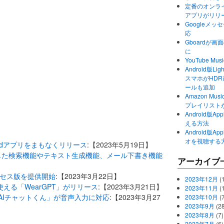
定番のオンライ
アプリがリリ
Googleメ
応
Gboardが
に
YouTube 
Android版Li
スマホがHD
ールも追加
Amazon M
プレイリスト
Android版
える方法
Android版
オを視聴する
droidアプリをまもなくリリース
:【2023年5月19日】
を活用した検索機能やテキスト生成機能、メール下書き機能
アーカイブ
期アクセス版を提供開始
:【2023年3月22日】
2023年12月
(1
使える「WearGPT」がリリース
:【2023年3月21日】
2023年11月
(
る「AIチャットくん」が音声入力に対応
:【2023年3月27
2023年10月
(
2023年9月
(28
2023年8月
(7)
2023年7月
(6)