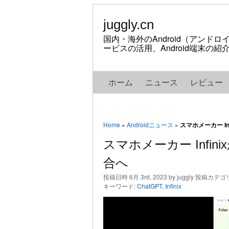
juggly.cn
国内・海外のAndroid（アンド
ービスの活用、Android端末の
ホーム
ニュース
レビュー
Home
»
Androidニュース
»
スマホメーカー In
スマホメーカー Infin
合へ
投稿日時 6月 3rd, 2023 by juggly 投稿カテゴ
キーワード:
ChatGPT
,
Infinix