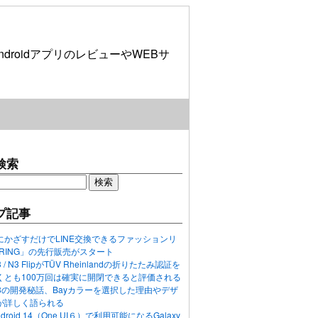
roidアプリのレビューやWEBサ
検索
プ記事
にかざすだけでLINE交換できるファッションリ
ORING」の先行販売がスタート
N3 / N3 FlipがTÜV Rheinlandの折りたたみ認証を
くとも100万回は確実に開閉できると評価される
ixel 8の開発秘話、Bayカラーを選択した理由やデザ
が詳しく語られる
ndroid 14（One UI６）で利用可能になるGalaxy