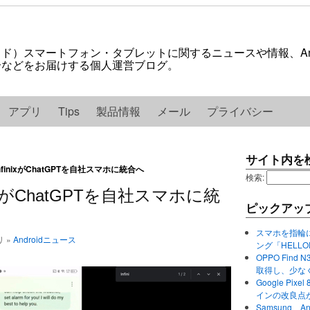
ロイド）スマートフォン・タブレットに関するニュースや情報、And
紹介などをお届けする個人運営ブログ。
アプリ
Tips
製品情報
メール
プライバシー
サイト内を
finixがChatGPTを自社スマホに統合へ
検索:
ixがChatGPTを自社スマホに統
ピックアッ
スマホを指輪
リ »
Androidニュース
ング「HELL
OPPO Find 
取得し、少な
Google P
インの改良点
Samsung、A