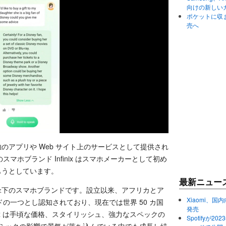
向けの新しい
ポケットに収まる
売へ
単独のアプリや Web サイト上のサービスとして提供され
ホブランド Infinix はスマホメーカーとして初め
込もうとしています。
最新ニュー
中国企業傘下のスマホブランドです。設立以来、アフリカとア
Xiaomi、国内
の一つとし認知されており、現在では世界 50 カ国
発売
nix は手頃な価格、スタイリッシュ、強力なスペックの
Spotifyが