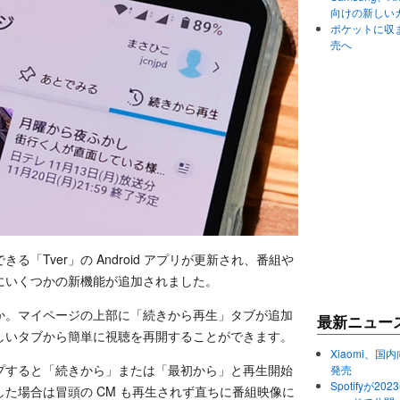
向けの新しい
ポケットに収まる
売へ
「Tver」の Android アプリが更新され、番組や
にいくつかの新機能が追加されました。
か。マイページの上部に「続きから再生」タブが追加
最新ニュー
しいタブから簡単に視聴を再開することができます。
Xiaomi、国内
プすると「続きから」または「最初から」と再生開始
発売
Spotifyが
た場合は冒頭の CM も再生されず直ちに番組映像に