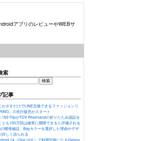
roidアプリのレビューやWEBサ
検索
プ記事
にかざすだけでLINE交換できるファッションリ
ORING」の先行販売がスタート
N3 / N3 FlipがTÜV Rheinlandの折りたたみ認証を
くとも100万回は確実に開閉できると評価される
ixel 8の開発秘話、Bayカラーを選択した理由やデザ
が詳しく語られる
ndroid 14（One UI６）で利用可能になるGalaxy