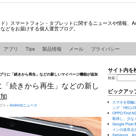
ロイド）スマートフォン・タブレットに関するニュースや情報、And
紹介などをお届けする個人運営ブログ。
アプリ
Tips
製品情報
メール
プライバシー
サイト内を
oidアプリに「続きから再生」などの新しいマイページ機能が追加
検索:
アプリに「続きから再生」などの新し
ピックアッ
加
スマホを指輪
テゴリ »
Androidニュース
ング「HELL
OPPO Find 
取得し、少な
Google P
インの改良点
Samsung、A