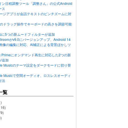
ン日程調整ツール「調整さん」の公式Android
ース
ッセージアプリが会話テキストのピンチズームに対
画面のドラッグ操作でキーボードの高さを調節可能
Musicに5つの新ムードフィルターが追加
ghtroomがv9.0にバージョンアップ、Android 14
R画像の編集に対応、AI補正による背景ぼかしツ
usic Primeにオンデマンド再生に対応した2つの新
が追加
Apple Musicのテーマ設定をダークモードに切り替
Apple Musicで空間オーディオ、ロスレスオーディ
方法
一覧
)
116)
79)
)