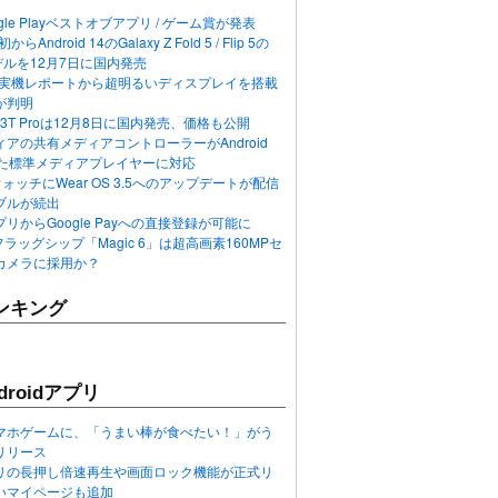
ogle Playベストオブアプリ / ゲーム賞が発表
らAndroid 14のGalaxy Z Fold 5 / Flip 5の
デルを12月7日に国内発売
 12の実機レポートから超明るいディスプレイを搭載
が判明
T / 13T Proは12月8日に国内発売、価格も公開
アの共有メディアコントローラーがAndroid
れた標準メディアプレイヤーに対応
n 6ウォッチにWear OS 3.5へのアップデートが配信
ブルが続出
リからGoogle Payへの直接登録が可能に
フラッグシップ「Magic 6」は超高画素160MPセ
カメラに採用か？
ンキング
roidアプリ
マホゲームに、「うまい棒が食べたい！」がう
リリース
アプリの長押し倍速再生や画面ロック機能が正式リ
いマイページも追加