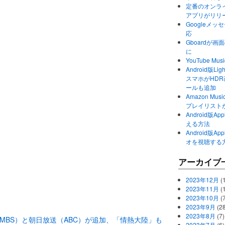
定番のオンライ
アプリがリリ
Googleメ
応
Gboardが
に
YouTube 
Android版Li
スマホがHD
ールも追加
Amazon M
プレイリスト
Android版
える方法
Android版
オを視聴する
アーカイブ
2023年12月
(1
2023年11月
(
2023年10月
(
2023年9月
(28
2023年8月
(7)
放送（MBS）と朝日放送（ABC）が追加、「情熱大陸」も
2023年7月
(6)