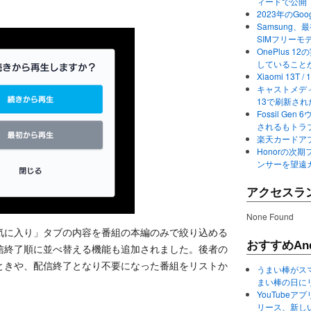
ィードで公開
2023年のGo
Samsung、最初か
SIMフリーモ
OnePlus
していること
Xiaomi 13
キャストメディ
13で刷新さ
Fossil Ge
されるもトラ
楽天カードアプ
Honorの次期
ンサーを望遠
アクセスラ
None Found
気に入り」タブの内容を番組の本編のみで絞り込める
おすすめAnd
信終了順に並べ替える機能も追加されました。後者の
ときや、配信終了となり不要になった番組をリストか
うまい棒がス
まい棒の日に
YouTube
リース、新し