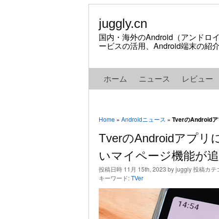
juggly.cn
国内・海外のAndroid（アンド
ービスの活用、Android端末の
ホーム
ニュース
レビュー
Home
»
Androidニュース
»
TverのAndr
TverのAndroid
いマイページ機能が追
投稿日時 11月 15th, 2023 by juggly 投稿カ
キーワード:
TVer