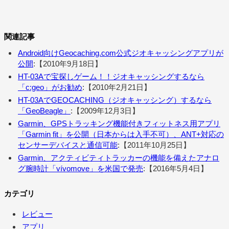
関連記事
Android向けGeocaching.com公式ジオキャッシングアプリが
公開
:【2010年9月18日】
HT-03Aで宝探しゲーム！！ジオキャッシングするなら
「c:geo」がお勧め
:【2010年2月21日】
HT-03AでGEOCACHING（ジオキャッシング）するなら
「GeoBeagle」
:【2009年12月3日】
Garmin、GPSトラッキング機能付きフィットネス用アプリ
「Garmin fit」を公開（日本からは入手不可）、ANT+対応の
センサーデバイスと通信可能
:【2011年10月25日】
Garmin、アクティビティトラッカーの機能を備えたアナロ
グ腕時計「vívomove」を米国で発売
:【2016年5月4日】
カテゴリ
レビュー
アプリ