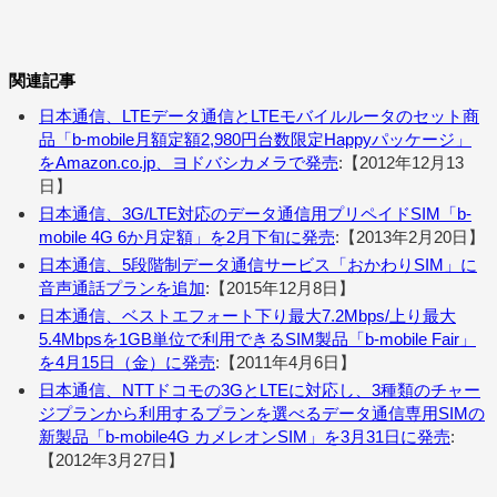
関連記事
日本通信、LTEデータ通信とLTEモバイルルータのセット商
品「b-mobile月額定額2,980円台数限定Happyパッケージ」
をAmazon.co.jp、ヨドバシカメラで発売
:【2012年12月13
日】
日本通信、3G/LTE対応のデータ通信用プリペイドSIM「b-
mobile 4G 6か月定額」を2月下旬に発売
:【2013年2月20日】
日本通信、5段階制データ通信サービス「おかわりSIM」に
音声通話プランを追加
:【2015年12月8日】
日本通信、ベストエフォート下り最大7.2Mbps/上り最大
5.4Mbpsを1GB単位で利用できるSIM製品「b-mobile Fair」
を4月15日（金）に発売
:【2011年4月6日】
日本通信、NTTドコモの3GとLTEに対応し、3種類のチャー
ジプランから利用するプランを選べるデータ通信専用SIMの
新製品「b-mobile4G カメレオンSIM」を3月31日に発売
:
【2012年3月27日】