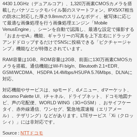
4430 1.0GHz（デュアルコア）、1,320万画素CMOSカメラを搭
載したパナソニックモバイル製のスマートフォン。IPX5/X7相当
の防水に対応した厚さ9.8mmのスリムなボディ、被写体に応じ
て最適な画像処理を行う画像処理エンジン「Mobile
VenusEngine」、シーンを自動で認識し、最適な設定で撮影する
「おまかせiA」機能、ギャラリーの写真を上下左右にドラッグ
アンドドロップするだけでSNSに投稿できる「ピクチャージャ
ンプ」機能などが特徴とされています。
RAM容量は1GB、ROM容量は2GB、前面に130万画素CMOSカ
メラを搭載。通信機能はWi-Fi b/g/n、Bleutooth 2.1+EDR、
GSM/WCDMA、HSDPA 14.4Mbps/HSUPA 5.76Mbps、DLNAに
対応。
対応機能やサービスは、spモード、dメニュー、dマーケット、
docomo Palette UI、iチャネル、ドライブネット、ドコモ地図ナ
ビ、声の宅配便、WORLD WING（3G+GSM）、おサイフケー
タイ、赤外線通信、ワンセグ、緊急地震速報（エリアメー
ル）、テザリング）などがあります。LTEサービス「Xi（クロッ
シィ）」には非対応です。
Source :
NTTドコモ