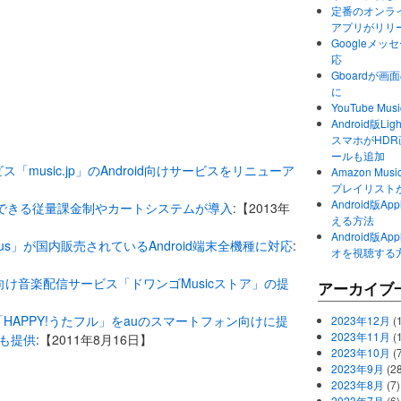
定番のオンライ
アプリがリリ
Googleメ
応
Gboardが
に
YouTube 
Android版Li
スマホがHD
ールも追加
music.jp」のAndroid向けサービスをリニューア
Amazon M
プレイリスト
Android版
を購入できる従量課金制やカートシステムが導入
:【2013年
える方法
Android版
plus」が国内販売されているAndroid端末全機種に対応
:
オを視聴する
向け音楽配信サービス「ドワンゴMusicストア」の提
アーカイブ
HAPPY!うたフル」をauのスマートフォン向けに提
2023年12月
(1
2023年11月
(
も提供
:【2011年8月16日】
2023年10月
(
2023年9月
(28
2023年8月
(7)
2023年7月
(6)