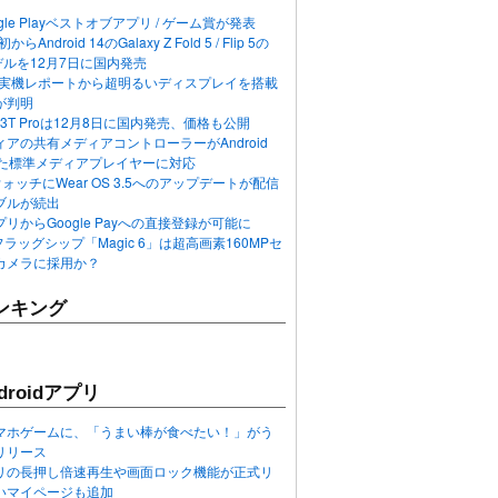
ogle Playベストオブアプリ / ゲーム賞が発表
らAndroid 14のGalaxy Z Fold 5 / Flip 5の
デルを12月7日に国内発売
 12の実機レポートから超明るいディスプレイを搭載
が判明
T / 13T Proは12月8日に国内発売、価格も公開
アの共有メディアコントローラーがAndroid
れた標準メディアプレイヤーに対応
n 6ウォッチにWear OS 3.5へのアップデートが配信
ブルが続出
リからGoogle Payへの直接登録が可能に
フラッグシップ「Magic 6」は超高画素160MPセ
カメラに採用か？
ンキング
roidアプリ
マホゲームに、「うまい棒が食べたい！」がう
リリース
アプリの長押し倍速再生や画面ロック機能が正式リ
いマイページも追加