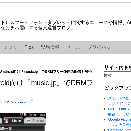
ロイド）スマートフォン・タブレットに関するニュースや情報、And
紹介などをお届けする個人運営ブログ。
アプリ
Tips
製品情報
メール
プライバシー
サイト内を
ndroid向け「music.jp」でDRMフリー楽曲の配信を開始
検索:
id向け「music.jp」でDRMフ
ピックアッ
スマホを指輪
ゴリ »
Androidニュース
ング「HELL
OPPO Find 
取得し、少な
Google P
インの改良点
Samsung、A