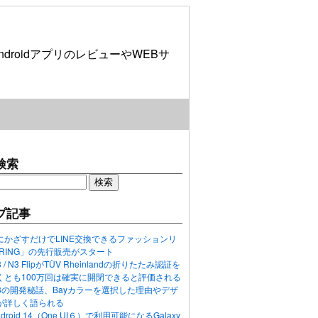
roidアプリのレビューやWEBサ
検索
プ記事
にかざすだけでLINE交換できるファッションリ
ORING」の先行販売がスタート
N3 / N3 FlipがTÜV Rheinlandの折りたたみ認証を
くとも100万回は確実に開閉できると評価される
ixel 8の開発秘話、Bayカラーを選択した理由やデザ
が詳しく語られる
ndroid 14（One UI６）で利用可能になるGalaxy