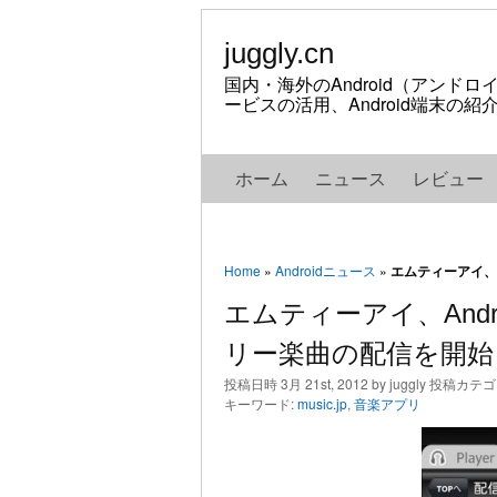
juggly.cn
国内・海外のAndroid（アンド
ービスの活用、Android端末の
ホーム
ニュース
レビュー
Home
»
Androidニュース
»
エムティーアイ、A
エムティーアイ、Andro
リー楽曲の配信を開始
投稿日時 3月 21st, 2012 by juggly 投稿カテ
キーワード:
music.jp
,
音楽アプリ