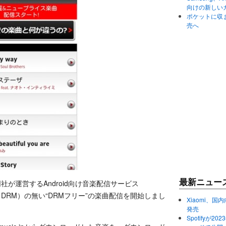
向けの新しい
ポケットに収まる
売へ
最新ニュー
社が運営するAndroid向け音楽配信サービス
護（DRM）の無い“DRMフリー”の楽曲配信を開始しまし
Xiaomi、国内
発売
Spotifyが