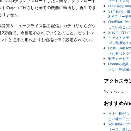
usic.jpからダウンロードした音楽を、ダウンロード
ィードで公開
2023年のGo
ットの再生に対応した全ての機器に転送し、再生でき
Samsung、最初か
ありません。
SIMフリーモ
OnePlus
内の『高音質＆ニュープライス楽曲配信』カテゴリからダウ
していること
は2万曲で、今後追加されていくとのこと。ビットレ
Xiaomi 13
キャストメディ
20ポイントと従来の形式よりも価格は低く設定されていま
13で刷新さ
Fossil Ge
されるもトラ
楽天カードアプ
Honorの次期
ンサーを望遠
アクセスラ
None Found
おすすめAnd
うまい棒がス
まい棒の日に
YouTube
リース、新し