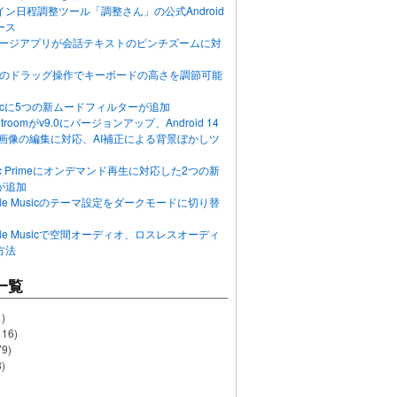
ン日程調整ツール「調整さん」の公式Android
ース
ッセージアプリが会話テキストのピンチズームに対
画面のドラッグ操作でキーボードの高さを調節可能
Musicに5つの新ムードフィルターが追加
ghtroomがv9.0にバージョンアップ、Android 14
R画像の編集に対応、AI補正による背景ぼかしツ
usic Primeにオンデマンド再生に対応した2つの新
が追加
Apple Musicのテーマ設定をダークモードに切り替
Apple Musicで空間オーディオ、ロスレスオーディ
方法
一覧
)
116)
79)
)