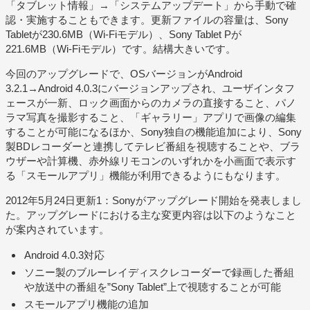
「タブレット情報」→「システムアップデート」から手動で確
認・実施することもできます。更新ファイルの容量は、Sony
Tabletが230.6MB（Wi-Fiモデル）、Sony Tablet Pが
221.6MB（Wi-Fiモデル）です。結構大きいです。
今回のアップグレードで、OSバージョンがAndroid
3.2.1→Android 4.0.3にバージョンアップされ、ユーザインタフ
ェースが一新、ロック画面からのカメラの直接すること、パノ
ラマ写真を撮影すること、「ギャラリー」アプリで画像の編集
することが可能になるほか、Sony独自の機能追加により、Sony
製BDレコーダーと連携してテレビ番組を視聴することや、ブラ
ウザーや計算機、赤外線リモコンのいずれかを小画面で表示す
る「スモールアプリ」機能が利用できるようにもなります。
2012年5月24日更新1：Sonyがアップグレード開始を発表しまし
た。アップグレードにおける主な変更内容は以下のようなこと
が案内されています。
Android 4.0.3対応
ソニー製のブルーレイディスクレコーダーで録画した番組
や放送中の番組を”Sony Tablet”上で視聴することが可能
スモールアプリ機能の追加