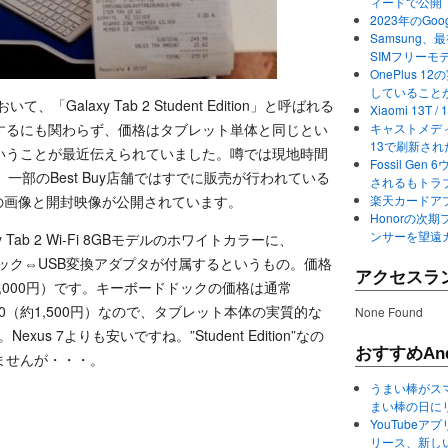
ィードで公開
2023年のGo
Samsung、最初か
SIMフリーモ
OnePlus
していること
、「Galaxy Tab 2 Student Edition」と呼ばれる
Xiaomi 13
するにも関わらず、価格はタブレット単体と同じとい
キャストメディ
13で刷新さ
いうことが最近伝えられていました。噂では現地時間
Fossil Ge
一部のBest Buy店舗ではすでに販売が行われている
されるもトラ
mに商品の画像と開封映像が公開されています。
楽天カードアプ
Honorの次期
ンサーを望遠
Tab 2 Wi-Fi 8GBモデルのホワイトカラーに、
ドック⇔USB変換アダプタが付属するというもの。価格
アクセスラ
9,000円）です。キーボードドックの価格は通常
$20（約1,500円）なので、タブレット本体の実質的な
None Found
xus 7よりも安いですね。”Student Edition”なの
おすすめAnd
ませんが・・・。
うまい棒がス
まい棒の日に
YouTube
リース、新し