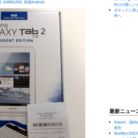
3
,
SAMSUNG
,
米国Android
向けの新しい
ポケットに収まる
売へ
最新ニュー
Xiaomi、国内
発売
Spotifyが