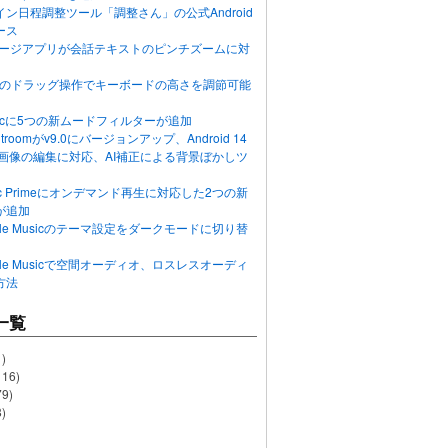
ン日程調整ツール「調整さん」の公式Android
ース
ッセージアプリが会話テキストのピンチズームに対
画面のドラッグ操作でキーボードの高さを調節可能
Musicに5つの新ムードフィルターが追加
ghtroomがv9.0にバージョンアップ、Android 14
R画像の編集に対応、AI補正による背景ぼかしツ
usic Primeにオンデマンド再生に対応した2つの新
が追加
Apple Musicのテーマ設定をダークモードに切り替
Apple Musicで空間オーディオ、ロスレスオーディ
方法
一覧
)
116)
79)
)