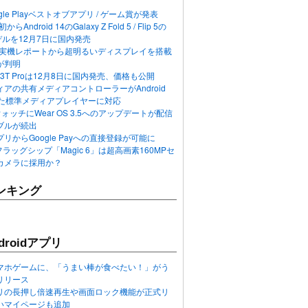
ogle Playベストオブアプリ / ゲーム賞が発表
らAndroid 14のGalaxy Z Fold 5 / Flip 5の
デルを12月7日に国内発売
 12の実機レポートから超明るいディスプレイを搭載
が判明
T / 13T Proは12月8日に国内発売、価格も公開
アの共有メディアコントローラーがAndroid
れた標準メディアプレイヤーに対応
n 6ウォッチにWear OS 3.5へのアップデートが配信
ブルが続出
リからGoogle Payへの直接登録が可能に
フラッグシップ「Magic 6」は超高画素160MPセ
カメラに採用か？
ンキング
roidアプリ
マホゲームに、「うまい棒が食べたい！」がう
リリース
アプリの長押し倍速再生や画面ロック機能が正式リ
いマイページも追加