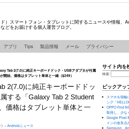
ロイド）スマートフォン・タブレットに関するニュースや情報、And
紹介などをお届けする個人運営ブログ。
アプリ
Tips
製品情報
メール
プライバシー
サイト内を
Galaxy Tab 2(7.0)に純正キーボードドック・USBアダプタが付属
検索:
ion」の販売が開始、価格はタブレット単体と一緒（$249）
y Tab 2(7.0)に純正キーボードドッ
ピックアッ
Galaxy Tab 2 Student
スマホを指輪
ング「HELL
が開始、価格はタブレット単体と一
OPPO Find 
取得し、少な
Google P
インの改良点
ゴリ »
Androidニュース
Samsung、A