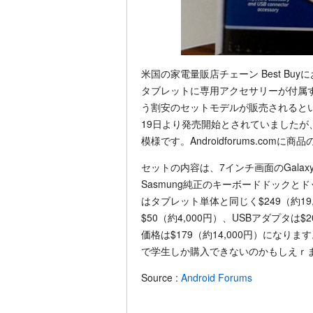
米国の家電量販店チェーン Best Buyにおいて
タブレットに専用アクセサリーが付属
う割安のセットモデルが販売されると
19日より発売開始とされていましたが、
模様です。Androidforums.co
セットの内容は、7インチ画面のGalaxy 
Sasmung純正のキーボードドックと
はタブレット単体と同じく$249（約1
$50（約4,000円）、USBアダプタは
価格は$179（約14,000円）になります。Ne
で学生しか購入できないのかもしえｒ
Source :
Android Forums