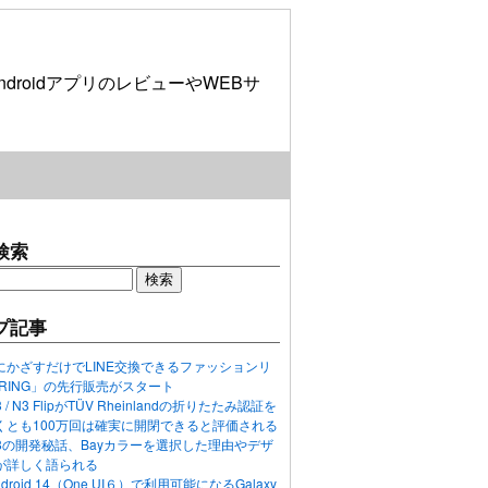
roidアプリのレビューやWEBサ
検索
プ記事
にかざすだけでLINE交換できるファッションリ
ORING」の先行販売がスタート
N3 / N3 FlipがTÜV Rheinlandの折りたたみ認証を
くとも100万回は確実に開閉できると評価される
ixel 8の開発秘話、Bayカラーを選択した理由やデザ
が詳しく語られる
ndroid 14（One UI６）で利用可能になるGalaxy