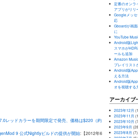
定番のオンライ
アプリがリリ
Googleメ
応
Gboardが
に
YouTube 
Android版Li
スマホがHD
ールも追加
Amazon M
プレイリスト
Android版
える方法
Android版
オを視聴する
アーカイブ
2023年12月
(1
2023年11月
(
ab 2 7.0レッドカラーを期間限定で発売、価格は$220（約
2023年10月
(
2023年9月
(28
2023年8月
(7)
yanogenMod 9 公式Nightlyビルドの提供が開始
:【2012年6
2023年7月
(6)