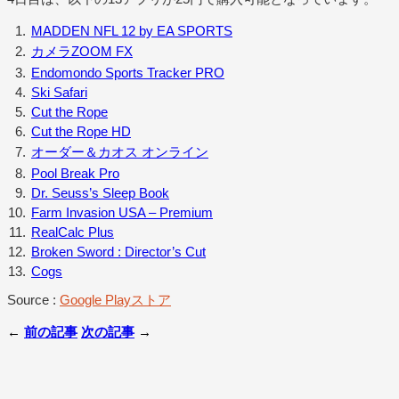
MADDEN NFL 12 by EA SPORTS
カメラZOOM FX
Endomondo Sports Tracker PRO
Ski Safari
Cut the Rope
Cut the Rope HD
オーダー＆カオス オンライン
Pool Break Pro
Dr. Seuss’s Sleep Book
Farm Invasion USA – Premium
RealCalc Plus
Broken Sword : Director’s Cut
Cogs
Source :
Google Playストア
←
前の記事
次の記事
→