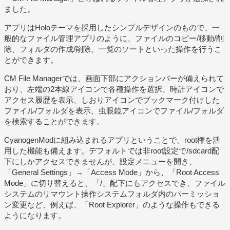
ました。
アプリはHoloテーマを採用したシンプルデザインのもので、一
般的なファイル管理アプリのように、ファイルのコピー/移動/削
除、フォルダの作成/削除、一覧のソートといった操作を行うこ
とができます。
CM File Managerでは、画面下部にアクションバーが備えられて
おり、左端の2本線アイコンで各種操作を選択、時計アイコンで
アクセス履歴を表示、しおりアイコンでブックマーク付けした
ファイル/フォルダを表示、虫眼鏡アイコンでファイル/フォルダ
を検索することができます。
CyanogenModに組み込まれるアプリということで、root権を活
用した機能も備えます。デフォルトでは非root設定で/sdcard配
下にしかアクセスできませんが、設定メニューを開き、
「General Settings」→「Access Mode」から、「Root Access
Mode」に切り替えると、「/」配下にもアクセスでき、ファイル
システムのリマウント操作システムフォルダ内のパーミッショ
ン変更など、例えば、「Root Explorer」のような操作もできる
ようになります。