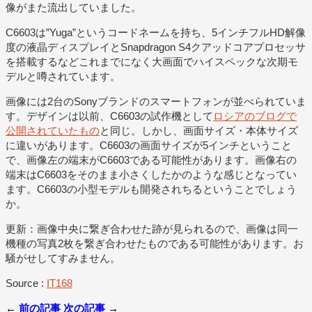
像がまた流出していました。
C6603は”Yuga”というコードネームを持ち、5インチフルHD解像
度の液晶ディスプレイとSnapdragon S4クアッドコアプロセッサ
を搭載するなどこれまでになく大画面でハイスペックな次期モ
デルと噂されています。
画像には2台のSonyブランドのスマートフォンが並べられていま
す。デザインは以前、C6603の試作機として
ロシアのブログで
公開されていたもの
と同じ。しかし、画面サイズ・本体サイズ
に違いがあります。C6603の画面サイズが5インチということ
で、画像左の端末がC6603である可能性があります。画像右の
端末はC6603をそのまま小さくしたかのような感じとなってい
ます。C6603の小型モデルも開発されちるということでしょう
か。
更新：画像中央に繋ぎ合わせた跡が見られるので、画像は同一
機種の写真2枚を繋ぎ合わせたものである可能性があります。お
騒がせしてすみません。
Source :
IT168
←
前の記事
次の記事
→