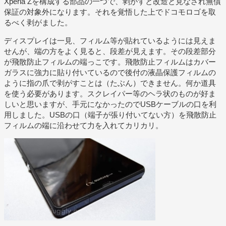
Xperia Zを構成する部品の一つで、剥がすと改造と見なされ無償
保証の対象外になります。それを覚悟した上でドコモロゴを取
るべく剥がました。
ディスプレイは一見、フィルム等が貼れているようには見えま
せんが、端の方をよく見ると、段差が見えます。その段差部分
が飛散防止フィルムの端っこです。飛散防止フィルムはカバー
ガラスに強力に貼り付いているので後付の液晶保護フィルムの
ように指の爪で剥がすことは（たぶん）できません。何か道具
を使う必要があります。スクレイパー等のヘラ状のものが好ま
しいと思いますが、手元になかったのでUSBケーブルの口を利
用しました。USBの口（端子が張り付いてない方）を飛散防止
フィルムの端に沿わせて力を入れてカリカリ。