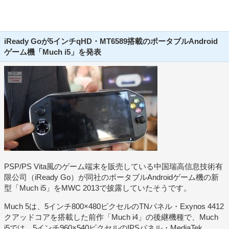
iReady Goが5インチqHD・MT6589搭載のポータブルAndroid
ゲーム機「Much i5」を発表
PSP/PS Vita風のゲーム端末を販売している中国瑞高信息技術有
限公司（iReady Go）が同社のポータブルAndroidゲーム機の新
型「Much i5」をMWC 2013で披露していたそうです。
Much 5は、5インチ800×480ピクセルのTNパネル・Exynos 4412
クアッドコアを搭載した前作「Much i4」の後継機種で、Much
i5では、5インチ960×540ピクセルのIPSパネル・MediaTek