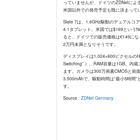
っていませんが、ドイツのZDNetに
米国以外での発売予定も既に決まって
Slate 7は、1.6GHz駆動のデュアル
4.1タブレット。米国では$169という
ると、ドイツでの販売価格は€149に
2万円未満となりそうです。
ディスプレイは1,024×600ピクセルのHFFS液晶（
Switching” ）。RAM容量は1GB
ます。カメラは300万画素CMOSと前
3.500mAhで、駆動時間は”最小5時
す。
Source :
ZDNet Germany