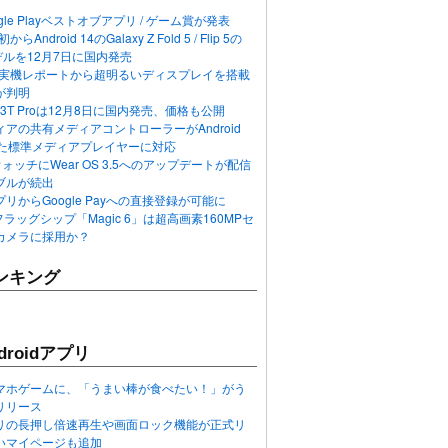
ogle Playベストオブアプリ / ゲーム賞が発表
らAndroid 14のGalaxy Z Fold 5 / Flip 5の
デルを12月7日に国内発売
 12の実機レポートから超明るいディスプレイを搭載
が判明
T / 13T Proは12月8日に国内発売、価格も公開
アの共有メディアコントローラーがAndroid
れた標準メディアプレイヤーに対応
n 6ウォッチにWear OS 3.5へのアップデートが配信
ブルが続出
リからGoogle Payへの直接登録が可能に
フラッグシップ「Magic 6」は超高画素160MPセ
カメラに採用か？
ンキング
roidアプリ
マホゲームに、「うまい棒が食べたい！」がう
リリース
アプリの長押し倍速再生や画面ロック機能が正式リ
いマイページも追加