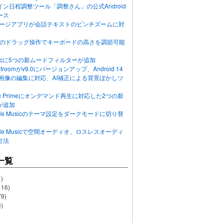
ン日程調整ツール「調整さん」の公式Android
ース
ッセージアプリが会話テキストのピンチズームに対
画面のドラッグ操作でキーボードの高さを調節可能
Musicに5つの新ムードフィルターが追加
ghtroomがv9.0にバージョンアップ、Android 14
R画像の編集に対応、AI補正による背景ぼかしツ
usic Primeにオンデマンド再生に対応した2つの新
が追加
Apple Musicのテーマ設定をダークモードに切り替
Apple Musicで空間オーディオ、ロスレスオーディ
方法
一覧
)
116)
79)
)