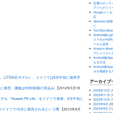
定番のオンライ
アプリがリリ
Googleメ
応
Gboardが
に
YouTube 
Android版Li
スマホがHD
ールも追加
Amazon M
プレイリスト
Android版
える方法
Android版
オを視聴する
 TF300TL（LTE対応モデル）、ドイツでは8月中旬に発売予
アーカイブ
月下旬に発売、価格は€350前後の見込み
:【2012年3月18
2023年12月
(1
2023年11月
(
デル「Huawei P8 Lite」をドイツで発表、5月中旬に
2023年10月
(
2023年9月
(28
2023年8月
(7)
 LTEがドイツで10月に発売されるという噂
:【2012年8月
2023年7月
(6)