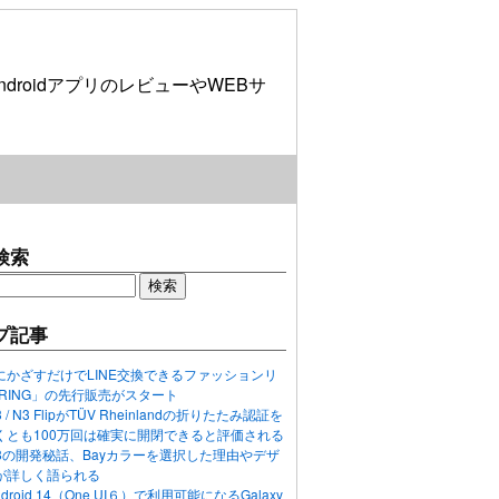
roidアプリのレビューやWEBサ
検索
プ記事
にかざすだけでLINE交換できるファッションリ
ORING」の先行販売がスタート
N3 / N3 FlipがTÜV Rheinlandの折りたたみ認証を
くとも100万回は確実に開閉できると評価される
ixel 8の開発秘話、Bayカラーを選択した理由やデザ
が詳しく語られる
ndroid 14（One UI６）で利用可能になるGalaxy