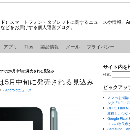
ロイド）スマートフォン・タブレットに関するニュースや情報、And
紹介などをお届けする個人運営ブログ。
アプリ
Tips
製品情報
メール
プライバシー
サイト内を
7、ドイツでは5月中旬に発売される見込み
検索:
イツでは5月中旬に発売される見込み
ピックアッ
リ »
Androidニュース
スマホを指輪
ング「HELL
OPPO Find 
取得し、少な
Google P
インの改良点
Samsung、A