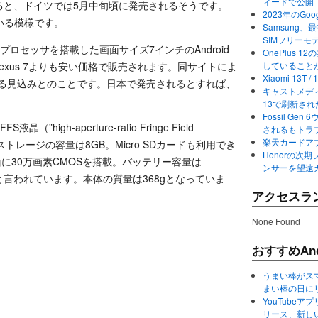
ィードで公開
よると、ドイツでは5月中旬頃に発売されるそうです。
2023年のGo
いる模様です。
Samsung、最初か
SIMフリーモ
コアプロセッサを搭載した画面サイズ7インチのAndroid
OnePlus
Nexus 7よりも安い価格で販売されます。同サイトによ
していること
Xiaomi 13
なる見込みとのことです。日本で発売されるとすれば、
キャストメディ
13で刷新さ
Fossil Ge
”high-aperture-ratio Fringe Field
されるもトラ
楽天カードアプ
。内蔵ストレージの容量は8GB。Micro SDカードも利用でき
Honorの次期
面に30万画素CMOSを搭載。バッテリー容量は
ンサーを望遠
間”と言われています。本体の質量は368gとなっていま
アクセスラ
None Found
おすすめAnd
うまい棒がス
まい棒の日に
YouTube
リース、新し