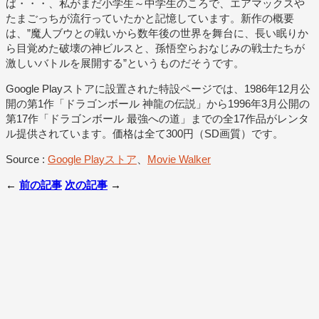
ば・・・、私がまだ小学生～中学生のころで、エアマックスや
たまごっちが流行っていたかと記憶しています。新作の概要
は、”魔人ブウとの戦いから数年後の世界を舞台に、長い眠りか
ら目覚めた破壊の神ビルスと、孫悟空らおなじみの戦士たちが
激しいバトルを展開する”というものだそうです。
Google Playストアに設置された特設ページでは、1986年12月公
開の第1作「ドラゴンボール 神龍の伝説」から1996年3月公開の
第17作「ドラゴンボール 最強への道」までの全17作品がレンタ
ル提供されています。価格は全て300円（SD画質）です。
Source :
Google Playストア
、
Movie Walker
←
前の記事
次の記事
→