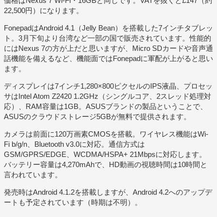
価格はNexus 7 Wi-Fi・16GBと同じです。VATを抜くと£147（約
22,500円）になります。
FonepadはAndroid 4.1（Jelly Bean）を搭載した7インチタブレッ
ト。3月下旬より台湾など一部の国で販売されています。性能的
にはNexus 7の方が上だと思いますが、Micro SDカードや音声通
話機能を備えるなど、機能面ではFonepadに軍配が上がると思い
ます。
ディスプレイは7インチ1,280×800ピクセルのIPS液晶、プロセッ
サはIntel Atom Z2420 1.2GHz（シングルコア、2スレッド処理対
応）、RAM容量は1GB。ASUSブランドの製品ということで、
ASUSのクラウドストレージ5GBが無料で提供されます。
カメラは前面に120万画素CMOSを搭載。ワイヤレス機能はWi-
Fi b/g/n、Bluetooth v3.0に対応。通信方式は
GSM/GPRS/EDGE、WCDMA/HSPA+ 21Mbpsに対応します。
バッテリー容量は4,270mAhで、HD動画の視聴時間は10時間と
言われています。
発売時はAndroid 4.1.2を搭載しますが、Android 4.2へのアップデ
ートも予定されています（時期は不明）。