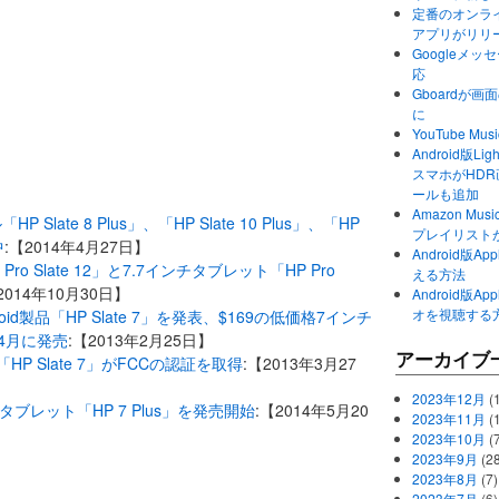
定番のオンライ
アプリがリリ
Googleメ
応
Gboardが
に
YouTube 
Android版Li
スマホがHD
ールも追加
Amazon M
 Slate 8 Plus」、「HP Slate 10 Plus」、「HP
プレイリスト
中
:【2014年4月27日】
Android版
ro Slate 12」と7.7インチタブレット「HP Pro
える方法
2014年10月30日】
Android版
オを視聴する
oid製品「HP Slate 7」を発表、$169の低価格7インチ
3年4月に発売
:【2013年2月25日】
アーカイブ
「HP Slate 7」がFCCの認証を取得
:【2013年3月27
2023年12月
(1
タブレット「HP 7 Plus」を発売開始
:【2014年5月20
2023年11月
(
2023年10月
(
2023年9月
(28
2023年8月
(7)
2023年7月
(6)