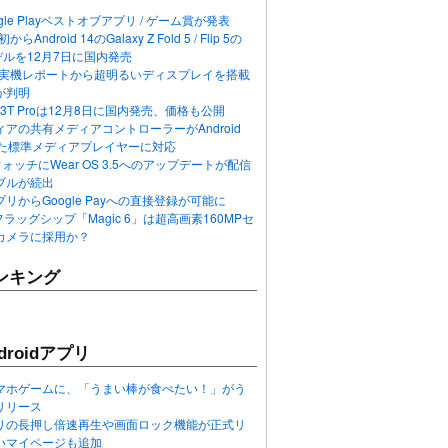
ogle Playベストオブアプリ / ゲーム賞が発表
らAndroid 14のGalaxy Z Fold 5 / Flip 5の
デルを12月7日に国内発売
 12の実機レポートから超明るいディスプレイを搭載
が判明
T / 13T Proは12月8日に国内発売、価格も公開
アの共有メディアコントローラーがAndroid
れた標準メディアプレイヤーに対応
n 6ウォッチにWear OS 3.5へのアップデートが配信
ブルが続出
リからGoogle Payへの直接登録が可能に
フラッグシップ「Magic 6」は超高画素160MPセ
カメラに採用か？
ンキング
roidアプリ
マホゲームに、「うまい棒が食べたい！」がう
リリース
アプリの長押し倍速再生や画面ロック機能が正式リ
いマイページも追加