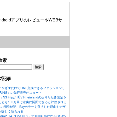
roidアプリのレビューやWEBサ
検索
プ記事
にかざすだけでLINE交換できるファッションリ
ORING」の先行販売がスタート
N3 / N3 FlipがTÜV Rheinlandの折りたたみ認証を
くとも100万回は確実に開閉できると評価される
ixel 8の開発秘話、Bayカラーを選択した理由やデザ
が詳しく語られる
ndroid 14（One UI６）で利用可能になるGalaxy