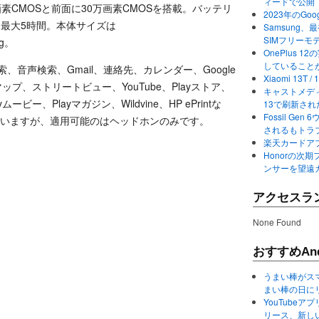
ィードで公開
素CMOSと前面に30万画素CMOSを搭載。バッテリ
2023年のGo
間は最大5時間。本体サイズは
Samsung、最初か
SIMフリーモ
0g。
OnePlus
していること
索、音声検索、Gmail、連絡先、カレンダー、Google
Xiaomi 13
leマップ、ストリートビュー、YouTube、Playストア、
キャストメディ
ービー、Playマガジン、Wildvine、HP ePrintな
13で刷新さ
Fossil Ge
にも対応していますが、適用可能のはヘッドホンのみです。
されるもトラ
楽天カードアプ
Honorの次期
ンサーを望遠
アクセスラ
None Found
おすすめAnd
うまい棒がス
まい棒の日に
YouTube
リース、新し