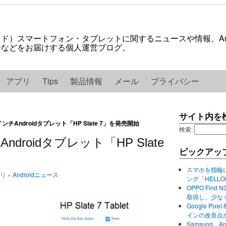
ロイド）スマートフォン・タブレットに関するニュースや情報、And
紹介などをお届けする個人運営ブログ。
アプリ
Tips
製品情報
メール
プライバシー
サイト内を
インチAndroidタブレット「HP Slate 7」を発売開始
検索:
ndroidタブレット「HP Slate
ピックアッ
スマホを指輪
ゴリ »
Androidニュース
ング「HELL
OPPO Find 
取得し、少な
Google P
インの改良点
Samsung、A