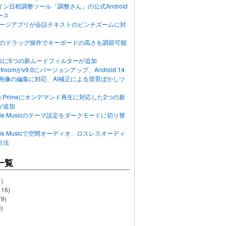
ン日程調整ツール「調整さん」の公式Android
ース
ッセージアプリが会話テキストのピンチズームに対
画面のドラッグ操作でキーボードの高さを調節可能
Musicに5つの新ムードフィルターが追加
ghtroomがv9.0にバージョンアップ、Android 14
R画像の編集に対応、AI補正による背景ぼかしツ
usic Primeにオンデマンド再生に対応した2つの新
が追加
Apple Musicのテーマ設定をダークモードに切り替
Apple Musicで空間オーディオ、ロスレスオーディ
方法
一覧
)
116)
79)
)