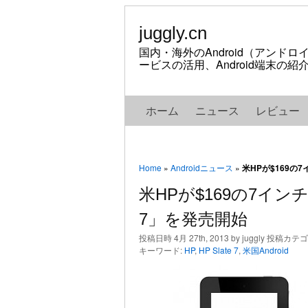
juggly.cn
国内・海外のAndroid（アンド
ービスの活用、Android端末の
ホーム
ニュース
レビュー
Home
»
Androidニュース
»
米HPが$169の7
米HPが$169の7インチA
7」を発売開始
投稿日時 4月 27th, 2013 by juggly 投稿カテ
キーワード:
HP
,
HP Slate 7
,
米国Android