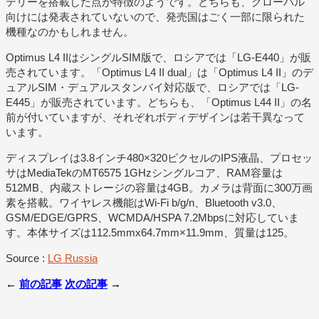
テリーを搭載した点が特徴のようです。どちらも、グローバル
向けには発表されていないので、発売国はごく一部に限られた
機種なのかもしれません。
Optimus L4 IIはシングルSIM版で、ロシアでは「LG-E440」が販
売されています。「Optimus L4 II dual」は「Optimus L4 II」のデ
ュアルSIM・デュアルスタンバイ対応版で、ロシアでは「LG-
E445」が販売されています。どちらも、「Optimus L44 II」の名
前が付いていますが、それぞれボディデザインは若干異なって
います。
ディスプレイは3.8インチ480×320ピクセルのIPS液晶、プロセッ
サはMediaTekのMT6575 1GHzシングルコア、RAM容量は
512MB、内蔵ストレージの容量は4GB。カメラは背面に300万画
素を搭載。ワイヤレス機能はWi-Fi b/g/n、Bluetooth v3.0、
GSM/EDGE/GPRS、WCMDA/HSPA 7.2Mbpsに対応していま
す。本体サイズは112.5mmx64.7mm×11.9mm、質量は125。
Source :
LG Russia
←
前の記事
次の記事
→