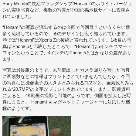
Sony Mobileの次期フラッグシップ“Honami”のホワイトバージョ
ンの実物写真など、復数の写真が中国の掲示板サイトに投稿さ
れていました。
“Honami”の写真が流出するのは今回で何回目？というくらい数
多く流出しているので、そのデザインは広く知られています。
巷では“Honami”はXperia Zの後継と言われています。1枚目の写
真はiPhone 5と比較したところで、“Honami”は5インチスマート
フォンということで、4インチのiPhone 5とはかなりの差があり
ます。
写真は最終版のようで、以前流出したカメラ回りを写した写真
に画素数などの情報はプリントされていませんでしたが、今回
の写真には撮像素子の大きさとみられる“1/2.3”と、画素数とみら
れる“20.7MP”の文字がプリントされています。また、関連資料
によると、4K動画の撮影も可能のようです。側面を拡大した写
真によると、“Honami“もマグネットチャージャーに対応した機
種のようです。