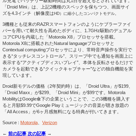
ル充電でバッテリー駆動時間は丸1日を超えるとされています。
「Droid Mini」は、上記2機種のスペックを保ちつつ、画面サイ
ズを4.3インチ（解像度は
HD）に縮小したコンパクトモデル。
3機種とも従来のRAZRスマートフォンのようにケブラーファイ
バーを用いて耐久性を高めたボディに、1.7GHz駆動のデュアル
コアCPUを内蔵した「Motorola X8」プロセッサを搭載。
Motorola X8に搭載されたNatural languageプロセッサと
Contextual computingプロセッサにより、常時音声操作を実行で
きる“タッチレスコントロール”、スリープ中でも通知を画面上に
表示する“アクティブディスいプレイ”、本体を反転させるだけで
カメラを起動できる“クイックキャプチャー”などの独自機能を実
現しています。
Droid新モデルの価格（2年契約時）は、「Droid Ultra」が$199、
「Droid Maxx」が$299、「Droid Mini」が$99です。Motorola
MobilityはGoogle傘下の企業ということで、この3機種を購入す
ると月額$9.99でGoogle Playミュージックの音楽が聴き放題の
「All Access」が6ヶ月感無料になる特典が付いてきます。
Source :
Motorola
、
Verizon
←
前の記事
次の記事
→