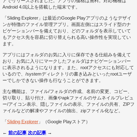
アでリリースされました。アプリの価格は無料。対応機種は
Android 4.0以上を搭載した端末です。
「Sliding Explorer」は最近のGoogle Playアプリのようなデザイ
ンが特徴のファイル管理アプリ。画面左側にはスライド型のナ
ビゲーションバーを備えており、どのフォルダを表示していて
もアクセス先を容易に切り替えられる高い操作性を実現してい
ます。
アプリにはフォルダのお気に入りに保存できる仕組みを備えて
おり、お気に入りにマークしたフォルダはナビゲーションバー
に表示されるようになります。また、rootアクセスにも対応して
いるので、/systemディレクトリの書き込みといったrootユーザ
ーでしかできない操作も行なうことができます。
主な機能は、ファイル/フォルダの作成、名前の変更、コピー、
切り取り、貼り付け、画像やapkファイルのサムネイルプレビュ
ー/アイコン表示、隠しファイルの表示、ファイルの共有、ZIPフ
ァイルなどの解凍やファイルの抽出、zipファイル化など。
「
Sliding Explorer
」（Google Playストア）
←
前の記事
次の記事
→