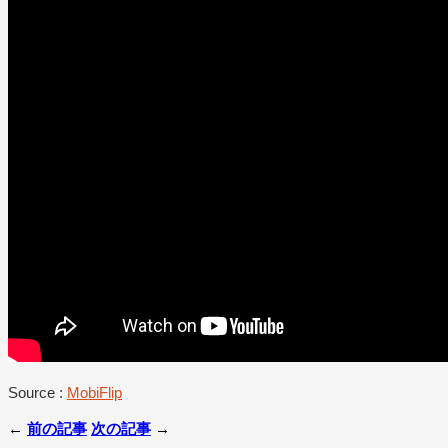
Source :
MobiFlip
←
前の記事
次の記事
→