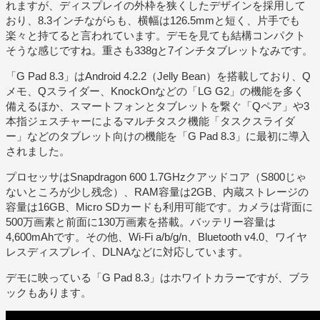
れますが、ディスプレイの外枠を狭くしたデザインを採用して
おり、8.3インチながらも、横幅は126.5mmと短く、片手でも
楽々と持てると言われています。デモを見ても結構コンパクト
そうな感じですね。重さも338gと7インチタブレットなみです。
「G Pad 8.3」はAndroid 4.2.2（Jelly Bean）を搭載しており、Q
メモ、Qスライダー、KnockOnなどの「LG G2」の機能を多く
備えるほか、スマートフォンとタブレットを繋ぐ「Qペア」や3
本指ジェスチャーによるマルチタスク機能「タスクスライダ
ー」などのタブレット向けの機能を「G Pad 8.3」に最初に導入
されました。
プロセッサはSnapdragon 600 1.7GHzクアッドコア（S800じゃ
ないところが少し残念）、RAM容量は2GB、内蔵ストレージの
容量は16GB、Micro SDカードも利用可能です。カメラは背面に
500万画素と前面に130万画素を搭載。バッテリー容量は
4,600mAhです。その他、Wi-Fi a/b/g/n、Bluetooth v4.0、ワイヤ
レスディスプレイ、DLNAなどに対応しています。
デモに映っている「G Pad 8.3」はホワイトカラーですが、ブラ
ックもあります。