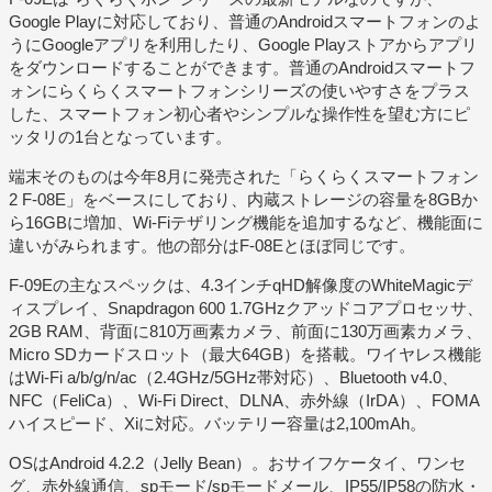
Google Playに対応しており、普通のAndroidスマートフォンのよ
うにGoogleアプリを利用したり、Google Playストアからアプリ
をダウンロードすることができます。普通のAndroidスマートフ
ォンにらくらくスマートフォンシリーズの使いやすさをプラス
した、スマートフォン初心者やシンプルな操作性を望む方にピ
ッタリの1台となっています。
端末そのものは今年8月に発売された「らくらくスマートフォン
2 F-08E」をベースにしており、内蔵ストレージの容量を8GBか
ら16GBに増加、Wi-Fiテザリング機能を追加するなど、機能面に
違いがみられます。他の部分はF-08Eとほぼ同じです。
F-09Eの主なスペックは、4.3インチqHD解像度のWhiteMagicデ
ィスプレイ、Snapdragon 600 1.7GHzクアッドコアプロセッサ、
2GB RAM、背面に810万画素カメラ、前面に130万画素カメラ、
Micro SDカードスロット（最大64GB）を搭載。ワイヤレス機能
はWi-Fi a/b/g/n/ac（2.4GHz/5GHz帯対応）、Bluetooth v4.0、
NFC（FeliCa）、Wi-Fi Direct、DLNA、赤外線（IrDA）、FOMA
ハイスピード、Xiに対応。バッテリー容量は2,100mAh。
OSはAndroid 4.2.2（Jelly Bean）。おサイフケータイ、ワンセ
グ、赤外線通信、spモード/spモードメール、IP55/IP58の防水・