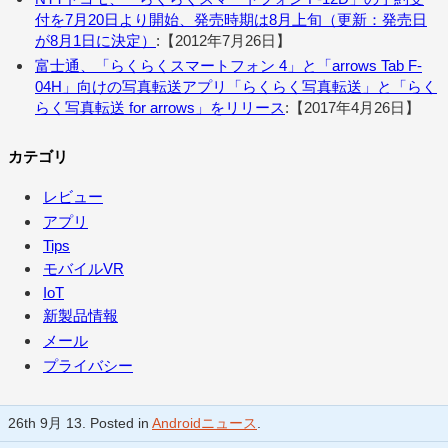
付を7月20日より開始、発売時期は8月上旬（更新：発売日
が8月1日に決定）
:【2012年7月26日】
富士通、「らくらくスマートフォン 4」と「arrows Tab F-
04H」向けの写真転送アプリ「らくらく写真転送」と「らく
らく写真転送 for arrows」をリリース
:【2017年4月26日】
カテゴリ
レビュー
アプリ
Tips
モバイルVR
IoT
新製品情報
メール
プライバシー
26th 9月 13. Posted in
Androidニュース
.