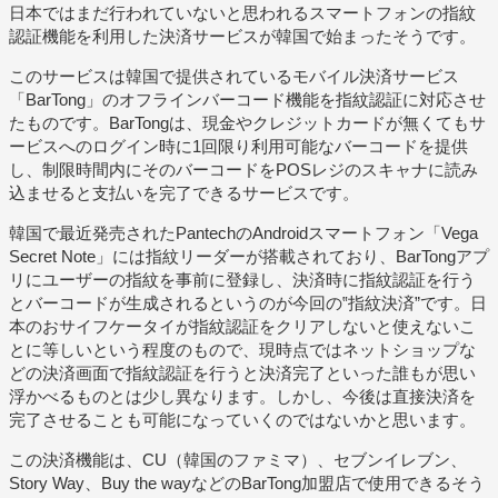
日本ではまだ行われていないと思われるスマートフォンの指紋
認証機能を利用した決済サービスが韓国で始まったそうです。
このサービスは韓国で提供されているモバイル決済サービス
「BarTong」のオフラインバーコード機能を指紋認証に対応させ
たものです。BarTongは、現金やクレジットカードが無くてもサ
ービスへのログイン時に1回限り利用可能なバーコードを提供
し、制限時間内にそのバーコードをPOSレジのスキャナに読み
込ませると支払いを完了できるサービスです。
韓国で最近発売されたPantechのAndroidスマートフォン「Vega
Secret Note」には指紋リーダーが搭載されており、BarTongアプ
リにユーザーの指紋を事前に登録し、決済時に指紋認証を行う
とバーコードが生成されるというのが今回の‟指紋決済”です。日
本のおサイフケータイが指紋認証をクリアしないと使えないこ
とに等しいという程度のもので、現時点ではネットショップな
どの決済画面で指紋認証を行うと決済完了といった誰もが思い
浮かべるものとは少し異なります。しかし、今後は直接決済を
完了させることも可能になっていくのではないかと思います。
この決済機能は、CU（韓国のファミマ）、セブンイレブン、
Story Way、Buy the wayなどのBarTong加盟店で使用できるそう