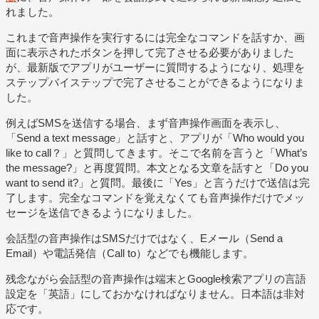
れました。
これまで音声操作を実行するには完全なコマンドを話すか、画
面に表示されたボタンを押して完了させる必要がありました
が、最新版でアプリがユーザーに質問するようになり、処理を
ステップバイステップで完了させることができるようになりま
した。
例えばSMSを送信する場合、まず音声操作画面を表示し、
「Send a text message」と話すと、アプリが「Who would you
like to call？」と質問してきます。そこで名前を言うと「What’s
the message?」と再度質問。本文となる文章を話すと「Do you
want to send it?」と質問。最後に「Yes」と言うだけで送信は完
了します。完全なコマンドを覚えなくても音声操作だけでメッ
セージを送信できるようになりました。
会話型の音声操作はSMSだけではなく、Eメール（Send a
Email）や電話発信（Call to）などでも機能します。
残念ながら会話型の音声操作は端末とGoogle検索アプリの言語
設定を「英語」にしておかなければなりません。日本語は非対
応です。