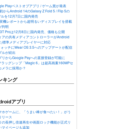
ogle Playベストオブアプリ / ゲーム賞が発表
らAndroid 14のGalaxy Z Fold 5 / Flip 5の
デルを12月7日に国内発売
 12の実機レポートから超明るいディスプレイを搭載
が判明
T / 13T Proは12月8日に国内発売、価格も公開
アの共有メディアコントローラーがAndroid
れた標準メディアプレイヤーに対応
n 6ウォッチにWear OS 3.5へのアップデートが配信
ブルが続出
リからGoogle Payへの直接登録が可能に
フラッグシップ「Magic 6」は超高画素160MPセ
カメラに採用か？
ンキング
roidアプリ
マホゲームに、「うまい棒が食べたい！」がう
リリース
アプリの長押し倍速再生や画面ロック機能が正式リ
いマイページも追加