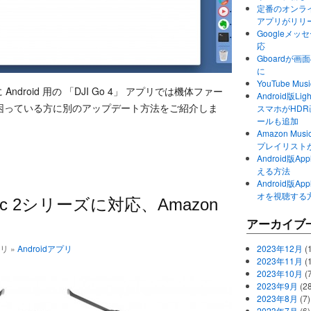
定番のオンライ
アプリがリリ
Googleメ
応
Gboardが
に
YouTube 
 Android 用の 「DJI Go 4」 アプリでは機体ファー
Android版Li
困っている方に別のアップデート方法をご紹介しま
スマホがHD
ールも追加
Amazon M
プレイリスト
Android版
える方法
Android版
オを視聴する
vic 2シリーズに対応、Amazon
アーカイブ
ゴリ »
Androidアプリ
2023年12月
(1
2023年11月
(
2023年10月
(
2023年9月
(28
2023年8月
(7)
2023年7月
(6)