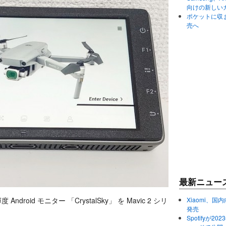
向けの新しい
ポケットに収まる
売へ
最新ニュー
roid モニター 「CrystalSky」 を Mavic 2 シリ
Xiaomi、国内
発売
Spotifyが