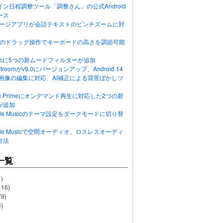
ン日程調整ツール「調整さん」の公式Android
ース
ッセージアプリが会話テキストのピンチズームに対
画面のドラッグ操作でキーボードの高さを調節可能
Musicに5つの新ムードフィルターが追加
ghtroomがv9.0にバージョンアップ、Android 14
R画像の編集に対応、AI補正による背景ぼかしツ
usic Primeにオンデマンド再生に対応した2つの新
が追加
Apple Musicのテーマ設定をダークモードに切り替
Apple Musicで空間オーディオ、ロスレスオーディ
方法
一覧
)
116)
79)
)