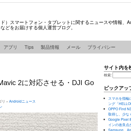
ロイド）スマートフォン・タブレットに関するニュースや情報、And
紹介などをお届けする個人運営ブログ。
アプリ
Tips
製品情報
メール
プライバシー
サイト内を
検索:
Mavic 2に対応させる・DJI Go
ピックアッ
スマホを指輪
テゴリ »
Androidニュース
ング「HELL
ン
OPPO Find 
取得し、少な
Google P
インの改良点
Samsung、A