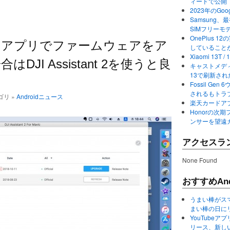
ィードで公開
2023年のGo
Samsung、最初か
SIMフリーモ
OnePlus
Go 4」アプリでファームウェアをア
していること
Xiaomi 13
JI Assistant 2を使うと良
キャストメディ
13で刷新さ
Fossil Ge
されるもトラ
テゴリ »
Androidニュース
楽天カードアプ
Honorの次期
ンサーを望遠
アクセスラ
None Found
おすすめAnd
うまい棒がス
まい棒の日に
YouTube
リース、新し