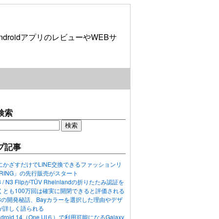
roidアプリのレビューやWEBサ
検索
プ記事
にかざすだけでLINE交換できるファッションリ
ORING」の先行販売がスタート
N3 / N3 FlipがTÜV Rheinlandの折りたたみ認証を
くとも100万回は確実に開閉できると評価される
ixel 8の開発秘話、Bayカラーを選択した理由やデザ
が詳しく語られる
ndroid 14（One UI６）で利用可能になるGalaxy