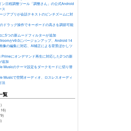
ン日程調整ツール「調整さん」の公式Android
ース
ッセージアプリが会話テキストのピンチズームに対
画面のドラッグ操作でキーボードの高さを調節可能
Musicに5つの新ムードフィルターが追加
ghtroomがv9.0にバージョンアップ、Android 14
R画像の編集に対応、AI補正による背景ぼかしツ
usic Primeにオンデマンド再生に対応した2つの新
が追加
Apple Musicのテーマ設定をダークモードに切り替
Apple Musicで空間オーディオ、ロスレスオーディ
方法
一覧
)
116)
79)
)