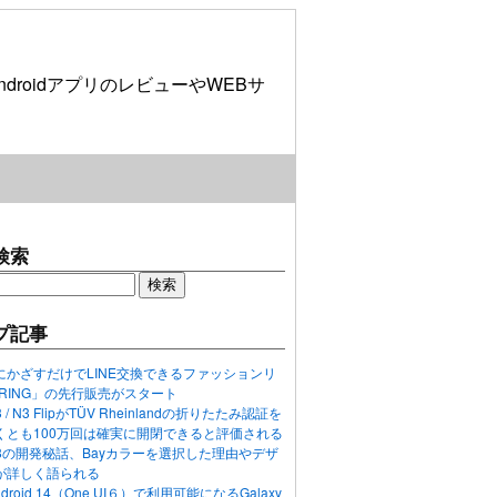
roidアプリのレビューやWEBサ
検索
プ記事
にかざすだけでLINE交換できるファッションリ
ORING」の先行販売がスタート
N3 / N3 FlipがTÜV Rheinlandの折りたたみ認証を
くとも100万回は確実に開閉できると評価される
ixel 8の開発秘話、Bayカラーを選択した理由やデザ
が詳しく語られる
ndroid 14（One UI６）で利用可能になるGalaxy