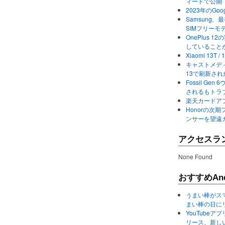
ィードで公開
2023年のGo
Samsung、最初か
SIMフリーモ
OnePlus
していること
Xiaomi 13
キャストメディ
13で刷新さ
Fossil Ge
されるもトラ
楽天カードアプ
Honorの次期
ンサーを望遠
アクセスラ
None Found
おすすめAnd
うまい棒がス
まい棒の日に
YouTube
リース、新し