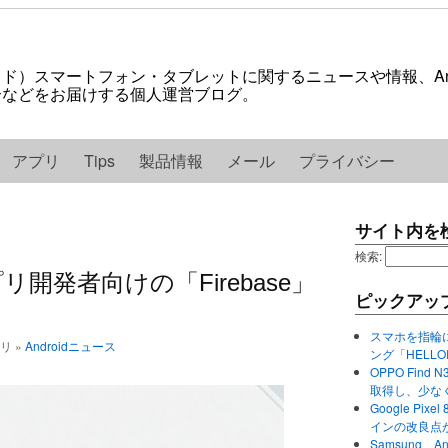
ロイド）スマートフォン・タブレットに関するニュースや情報、And
紹介などをお届けする個人運営ブログ。
アプリ
Tips
製品情報
メール
プライバシー
サイト内を
検索:
リ開発者向けの「Firebase」
ピックアッ
スマホを指輪
ゴリ »
Androidニュース
ング「HELL
OPPO Find 
取得し、少な
Google P
インの改良点
Samsung、A