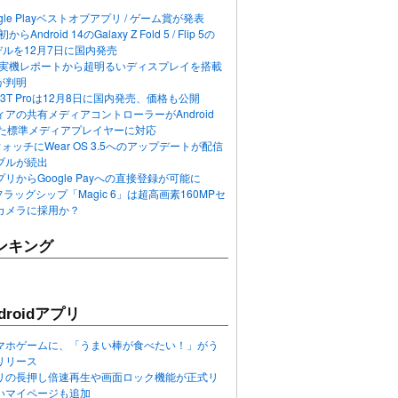
ogle Playベストオブアプリ / ゲーム賞が発表
らAndroid 14のGalaxy Z Fold 5 / Flip 5の
デルを12月7日に国内発売
 12の実機レポートから超明るいディスプレイを搭載
が判明
T / 13T Proは12月8日に国内発売、価格も公開
アの共有メディアコントローラーがAndroid
れた標準メディアプレイヤーに対応
n 6ウォッチにWear OS 3.5へのアップデートが配信
ブルが続出
リからGoogle Payへの直接登録が可能に
フラッグシップ「Magic 6」は超高画素160MPセ
カメラに採用か？
ンキング
roidアプリ
マホゲームに、「うまい棒が食べたい！」がう
リリース
アプリの長押し倍速再生や画面ロック機能が正式リ
いマイページも追加