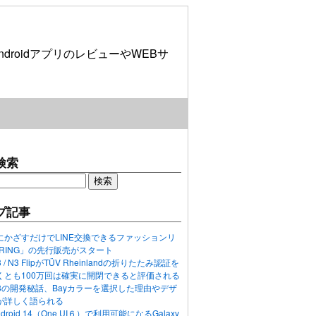
roidアプリのレビューやWEBサ
検索
プ記事
にかざすだけでLINE交換できるファッションリ
ORING」の先行販売がスタート
N3 / N3 FlipがTÜV Rheinlandの折りたたみ認証を
くとも100万回は確実に開閉できると評価される
ixel 8の開発秘話、Bayカラーを選択した理由やデザ
が詳しく語られる
ndroid 14（One UI６）で利用可能になるGalaxy