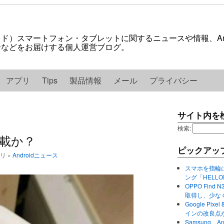
ロイド）スマートフォン・タブレットに関するニュースや情報、And
紹介などをお届けする個人運営ブログ。
アプリ
Tips
製品情報
メール
プライバシー
サイト内を
検索:
を搭載か？
ピックアッ
ゴリ »
Androidニュース
スマホを指輪
ング「HELL
OPPO Find 
取得し、少な
Google P
インの改良点
Samsung、A