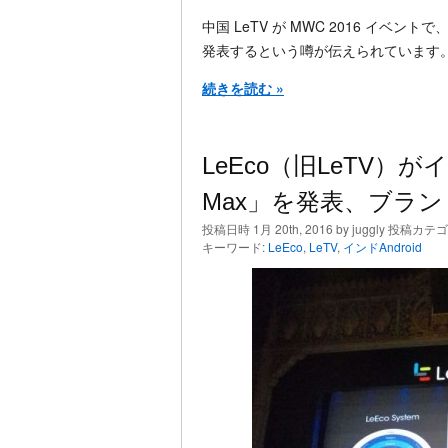
中国 LeTV が MWC 2016 イベント
発表するという噂が伝えられています
続きを読む »
LeEco（旧LeTV）が
Max」を発表、ブラ
投稿日時 1月 20th, 2016 by juggly 投稿カテ
キーワード:
LeEco
,
LeTV
,
インドAndroid