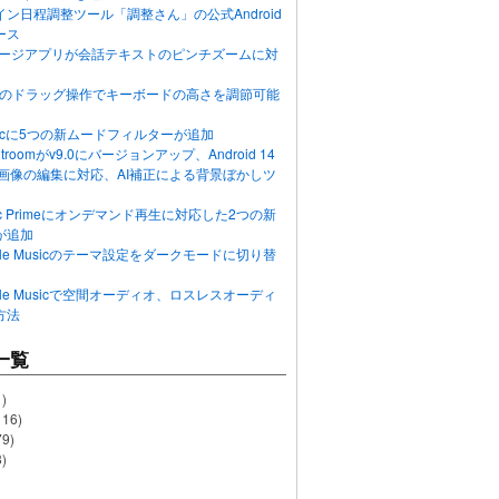
ン日程調整ツール「調整さん」の公式Android
ース
ッセージアプリが会話テキストのピンチズームに対
画面のドラッグ操作でキーボードの高さを調節可能
Musicに5つの新ムードフィルターが追加
ghtroomがv9.0にバージョンアップ、Android 14
R画像の編集に対応、AI補正による背景ぼかしツ
usic Primeにオンデマンド再生に対応した2つの新
が追加
Apple Musicのテーマ設定をダークモードに切り替
Apple Musicで空間オーディオ、ロスレスオーディ
方法
一覧
)
116)
79)
)