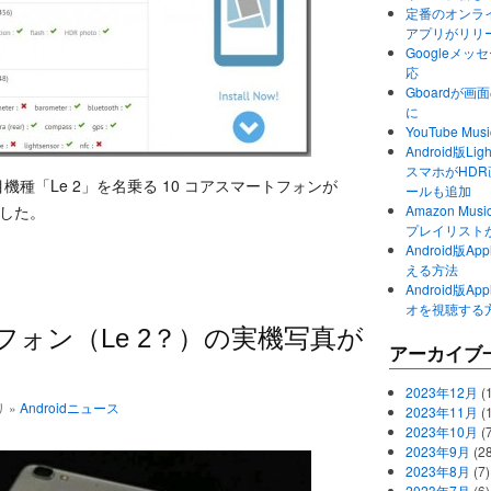
定番のオンライ
アプリがリリ
Googleメ
応
Gboardが
に
YouTube 
Android版Li
スマホがHD
注目機種「Le 2」を名乗る 10 コアスマートフォンが
ールも追加
ました。
Amazon M
プレイリスト
Android版
える方法
Android版
オを視聴する
トフォン（Le 2？）の実機写真が
アーカイブ
2023年12月
(1
リ »
Androidニュース
2023年11月
(
2023年10月
(
2023年9月
(28
2023年8月
(7)
2023年7月
(6)