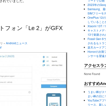
稿されていました。
ィードで公開
2023年のGo
Samsung、最初か
SIMフリーモ
OnePlus
していること
Xiaomi 13
ートフォン「Le 2」がGFX
キャストメディ
13で刷新さ
Fossil Ge
ゴリ »
Androidニュース
されるもトラ
V
楽天カードアプ
Honorの次期
ンサーを望遠
アクセスラ
None Found
おすすめAnd
うまい棒がス
まい棒の日に
YouTube
リース、新し