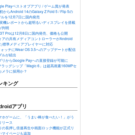
ogle Playベストオブアプリ / ゲーム賞が発表
らAndroid 14のGalaxy Z Fold 5 / Flip 5の
デルを12月7日に国内発売
 12の実機レポートから超明るいディスプレイを搭載
が判明
T / 13T Proは12月8日に国内発売、価格も公開
アの共有メディアコントローラーがAndroid
れた標準メディアプレイヤーに対応
n 6ウォッチにWear OS 3.5へのアップデートが配信
ブルが続出
リからGoogle Payへの直接登録が可能に
フラッグシップ「Magic 6」は超高画素160MPセ
カメラに採用か？
ンキング
roidアプリ
マホゲームに、「うまい棒が食べたい！」がう
リリース
アプリの長押し倍速再生や画面ロック機能が正式リ
いマイページも追加