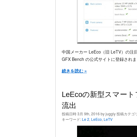
中国メーカー LeEco（旧 LeTV）の
GFX Bench の公式サイトに登録され
続きを読む »
LeEcoの新型スマー
流出
投稿日時 3月 9th, 2016 by juggly 投稿カテゴ
キーワード:
Le 2
,
LeEco
,
LeTV