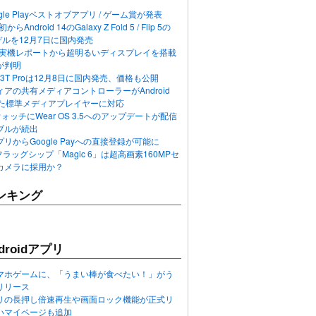
ogle Playベストオブアプリ / ゲーム賞が発表
らAndroid 14のGalaxy Z Fold 5 / Flip 5の
デルを12月7日に国内発売
 12の実機レポートから超明るいディスプレイを搭載
が判明
T / 13T Proは12月8日に国内発売、価格も公開
アの共有メディアコントローラーがAndroid
れた標準メディアプレイヤーに対応
n 6ウォッチにWear OS 3.5へのアップデートが配信
ブルが続出
リからGoogle Payへの直接登録が可能に
フラッグシップ「Magic 6」は超高画素160MPセ
カメラに採用か？
ンキング
roidアプリ
マホゲームに、「うまい棒が食べたい！」がう
リリース
アプリの長押し倍速再生や画面ロック機能が正式リ
いマイページも追加