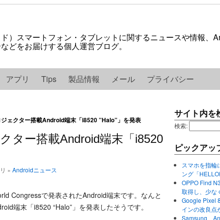
ロイド）スマートフォン・タブレットに関するニュースや情報、And
紹介などをお届けする個人運営ブログ。
アプリ
Tips
製品情報
メール
プライバシー
サイト内を
ジェクター搭載Android端末「i8520 ”Halo”」を発表
検索:
ター搭載Android端末「i8520
ピックアッ
スマホを指輪
ゴリ »
Androidニュース
ング「HELL
OPPO Find 
取得し、少な
ld Congressで発表されたAndroid端末です。なんと
Google P
oid端末「i8520 “Halo”」を発表したそうです。
インの改良点
Samsung、A