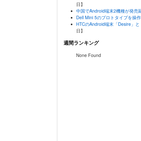
日】
中国でAndroid端末2機種が発
Dell Mini 5のプロトタイプ
HTCのAndroid端末「Desir
日】
週間ランキング
None Found