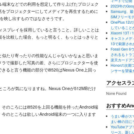
ィードで公開
バイル端末などでの利用を想定して作り上げたプロジェク
2023年のGo
話をプロジェクターにしてメディアを再生するために
Samsung、最初か
SIMフリーモ
ままを映し出すものではなさそうです。
OnePlus
していること
言うディスプレイを採用していると言うこと。詳しいことは
Xiaomi 13
と画面を比較した場合、もっと明るく、もっとはっきりと
キャストメディ
13で刷新さ
Fossil Ge
されるもトラ
neと似たり寄ったりの性能なんじゃないかなぁと思いま
楽天カードアプ
メラで撮影した写真の差、さらにプロジェクターを使
Honorの次期
と言う機能の部分でi8520はNexus One上回っ
ンサーを望遠
アクセスラ
ころが気になりますね。Nexus Oneが512MBだけ
None Found
おすすめAnd
ころにはi8520を上回る機能を持ったAndroid端
のところは欲しいAndroid端末の一つに入ります
うまい棒がス
まい棒の日に
YouTube
リース、新し