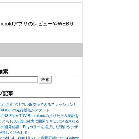
roidアプリのレビューやWEBサ
検索
プ記事
にかざすだけでLINE交換できるファッションリ
ORING」の先行販売がスタート
N3 / N3 FlipがTÜV Rheinlandの折りたたみ認証を
くとも100万回は確実に開閉できると評価される
ixel 8の開発秘話、Bayカラーを選択した理由やデザ
が詳しく語られる
ndroid 14（One UI６）で利用可能になるGalaxy