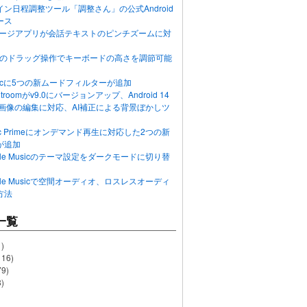
ン日程調整ツール「調整さん」の公式Android
ース
ッセージアプリが会話テキストのピンチズームに対
画面のドラッグ操作でキーボードの高さを調節可能
Musicに5つの新ムードフィルターが追加
ghtroomがv9.0にバージョンアップ、Android 14
R画像の編集に対応、AI補正による背景ぼかしツ
usic Primeにオンデマンド再生に対応した2つの新
が追加
Apple Musicのテーマ設定をダークモードに切り替
Apple Musicで空間オーディオ、ロスレスオーディ
方法
一覧
)
116)
79)
)