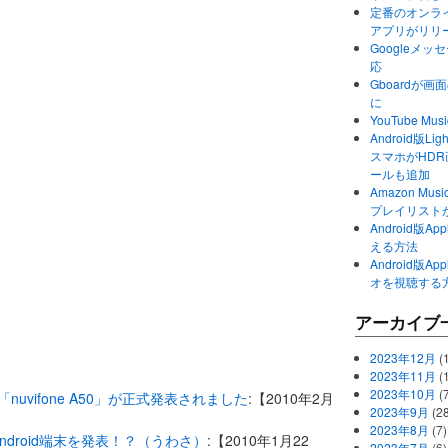
定番のオンライ
アプリがリリ
Googleメ
応
Gboardが
に
YouTube 
Android版Li
スマホがHD
ールも追加
Amazon M
プレイリスト
Android版
える方法
Android版
オを視聴する
アーカイブ
2023年12月
(1
2023年11月
(
2023年10月
(
d端末「nuvifone A50」が正式発表されました
:【2010年2月
2023年9月
(28
2023年8月
(7)
Android端末を発表！？（うわさ）
:【2010年1月22
2023年7月
(6)