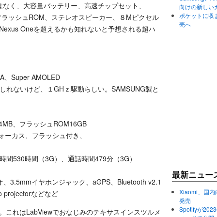
はなく、大容量バッテリー、高速チップセット、
向けの新しい
ポケットに収まる
6GBフラッシュROM、ステレオスピーカー、８Mピクセル
売へ
言うNexus Oneを超えるかも知れないと予想される超ハ
Super AMOLED
いかもしれないけど、１GHｚ駆動らしい。SAMSUNG製と
84MB、フラッシュROM16GB
ォーカス、フラッシュ付き、
受時間530時間（3G）、通話時間479分（3G）
最新ニュー
オ、3.5mmイヤホンジャック、aGPS、Bluetooth v2.1
Xiaomi、国内
co projectorなどなど
発売
Spotifyが
ctor」。これはLabViewでおなじみのテキサスインスツルメ