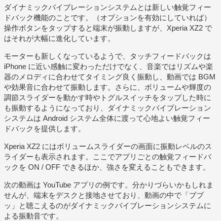
ダイナミックバイブレーションシステムとは新しい触覚フィー
ドバック機能のことです。（オプションを有効にしていれば）
操作ボタンをタップすると端末が振動しますが、Xperia XZ2 で
はそれが大幅に進化しています。
モーターも新しくなっているようで、タッチフィードバックは
iPhone に近い感触に変わっただけでなく、音楽ではリズムや楽
器のメロディに合わせてタイミング良く振動し、動画では BGM
や効果音に合わせて振動します。さらに、ボリュームや輝度の
調節スライダーを動かす時やトグルスイッチをタップした時に
も振動するようになっており、ダイナミックバイブレーション
システムは Android システム全体に渡って心地よい触覚フィー
ドバックを提供します。
Xperia XZ2 にはボリュームスライダーの画面に振動レベルのス
ライダーも表示されます。ここでアプリごとの触覚フィードバ
ックを ON / OFF できるほか、強さを変えることもできます。
次の動画は YouTube アプリの例です。分かりづらいかもしれま
せんが、端末をデスクと接地させており、動画の中で「ブブ
ッ」と聴こえるのがダイナミックバイブレーションシステムに
よる振動音です。