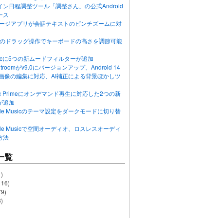
ン日程調整ツール「調整さん」の公式Android
ース
ッセージアプリが会話テキストのピンチズームに対
画面のドラッグ操作でキーボードの高さを調節可能
Musicに5つの新ムードフィルターが追加
ghtroomがv9.0にバージョンアップ、Android 14
R画像の編集に対応、AI補正による背景ぼかしツ
usic Primeにオンデマンド再生に対応した2つの新
が追加
Apple Musicのテーマ設定をダークモードに切り替
Apple Musicで空間オーディオ、ロスレスオーディ
方法
一覧
)
116)
79)
)