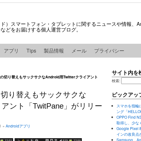
ロイド）スマートフォン・タブレットに関するニュースや情報、And
紹介などをお届けする個人運営ブログ。
アプリ
Tips
製品情報
メール
プライバシー
サイト内を
切り替えもサックサクなAndroid用Twitterクライアント
検索:
の切り替えもサックサクな
ピックアッ
クライアント「TwitPane」がリリー
スマホを指輪
ング「HELL
OPPO Find 
取得し、少な
リ »
Androidアプリ
Google P
インの改良点
Samsung、A