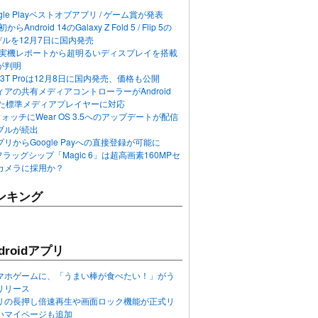
ogle Playベストオブアプリ / ゲーム賞が発表
らAndroid 14のGalaxy Z Fold 5 / Flip 5の
デルを12月7日に国内発売
 12の実機レポートから超明るいディスプレイを搭載
が判明
T / 13T Proは12月8日に国内発売、価格も公開
アの共有メディアコントローラーがAndroid
れた標準メディアプレイヤーに対応
n 6ウォッチにWear OS 3.5へのアップデートが配信
ブルが続出
リからGoogle Payへの直接登録が可能に
フラッグシップ「Magic 6」は超高画素160MPセ
カメラに採用か？
ンキング
roidアプリ
マホゲームに、「うまい棒が食べたい！」がう
リリース
アプリの長押し倍速再生や画面ロック機能が正式リ
いマイページも追加