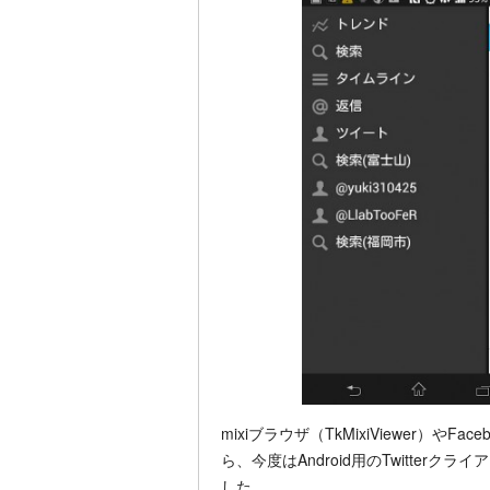
mixiブラウザ（TkMixiViewer）やF
ら、今度はAndroid用のTwitterク
した。