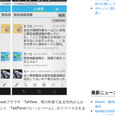
向けの新しい
ポケットに収まる
売へ
最新ニュー
acebookブラウザ「TafView」等の作者である竹内さんか
Xiaomi、国内
発売
ライアント「TwitPane(ついっとぺーん)」がリリースされま
Spotifyが