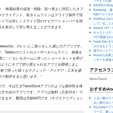
ィードで公開
2023年のGo
リスト・検索結果の追加・削除、並べ替えに対応したタブ
Samsung、最初か
SIMフリーモ
terクライアント。各タイムラインはスワイプ操作で切
OnePlus
イアントでは珍しくスライド型のナビゲーションバーを採
していること
覧を表示して切り替えることができます。
Xiaomi 13
キャストメディ
13で刷新さ
Fossil Ge
cca + tweecha」のいいとこ取りをした感じのアプリです。
されるもトラ
楽天カードアプ
が、Twitterのリストやユーザータイムライン、検索を
Honorの次期
際に、いちいちホームに作ったショートカットを呼び
ンサーを望遠
haのようにタブで切り替えられるアプリを開発しまし
Viewの開発で培った様々なテクニック・アイデア・工夫を盛
アクセスラ
サク動作すると思います。”
None Found
、今は亡きTweetDeckアプリのような操作性を体
おすすめAnd
にはおすすめのアプリです。アプリは無料（広告付き）で
できます。費用は月額99円です（サブスクリプション
うまい棒がス
まい棒の日に
YouTube
リース、新し