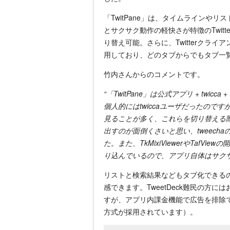
「TwitPane」は、タイムラインや
とサクサク動作の軽快さが特徴のTwit
り替え可能。さらに、Twitterクラ
用しており、どのタブからでもタブ一
竹内さんからのコメントです。
“「TwitPane」は公式アプリ + twi
個人的にはtwiccaユーザだったのです
見ることが多く、これらを切り替える
出すのが面倒くさいと思い、tweec
た。また、TkMixiViewerやTaf
り込んでいるので、アプリ自体はサク
リストと検索結果などもタブ化できるので
感できます。TweetDeck難民の方
すが、アプリ内課金機能で広告を排除
方式が採用されています）。