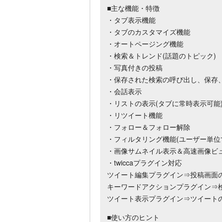
■主な機能・特徴
・タブ表示機能
・タブのカスタマイズ機能
・オートページング機能
・検索＆トレンド(話題のトピック)
・写真付きの投稿
・保存された検索の呼び出し、保存
・会話表示
・リストの表示(タブに常時表示可能
・リツイート機能
・フォロー＆フォロー解除
・フィルタリング機能(ユーザー単位
・画像サムネイル表示＆高速画像ビ
・twiccaプラグイン対応
ツイート編集プラグイン⇒投稿画面
キーワードアクションプラグイン⇒
ツイート表示プラグイン⇒ツイート
■使い方のヒント