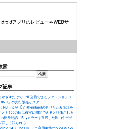
roidアプリのレビューやWEBサ
検索
プ記事
にかざすだけでLINE交換できるファッションリ
ORING」の先行販売がスタート
N3 / N3 FlipがTÜV Rheinlandの折りたたみ認証を
くとも100万回は確実に開閉できると評価される
ixel 8の開発秘話、Bayカラーを選択した理由やデザ
が詳しく語られる
ndroid 14（One UI６）で利用可能になるGalaxy