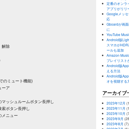
定番のオンライ
アプリがリリ
Googleメ
応
Gboardが
に
YouTube 
Android版Li
スマホがHD
、解除
ールも追加
Amazon M
)
プレイリスト
Android版
える方法
Android版
でのミュート機能)
オを視聴する
ューア
アーカイブ
のマッシュルームボタン長押し
2023年12月
(1
検索ボタン長押し
2023年11月
(
2023年10月
(
のメニュー
2023年9月
(28
2023年8月
(7)
2023年7月
(6)