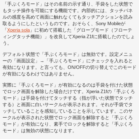
「手ぶくろモード」はその名前の示す通り、手袋をした状態で
もタッチ操作を可能にする機能です。内部的には、タッチパネ
ルの感度を高めて画面に触れなくてもタッチアクションを読み
取るようにしたというものです。おそらく、Sony Mobileが
「
Xperia sola
」に初めて搭載した「グローブモード（フローテ
ィングタッチ機能）」を改良してXperia Z1fに搭載したのでしょ
う。
デフォルト状態で「手ぶくろモード」は無効です。設定メニュ
ーの「画面設定」→「手ぶくろモード」にチェックを入れると
有効になります。と言っても、ON/OFFの切り替えでこのモード
が有効になるわけではありません。
実際に「手ぶくろモード」が有効になるのは手袋を付けた状態
でロック画面を解除した場合だけです。Xperia Z1fの「手ぶくろ
モード」は手袋を付けてタッチする（指が浮いた状態でタッチ
する）と画面に白いサークルが表示されます。それが手袋でタ
ッチしていることを感知していることを示しています。このサ
ークルが表示された状態でロック画面を解除すると「手ぶくろ
モード」が有効になり、素手でロックを解除すると「手ぶくろ
モード」は無効の状態になります。