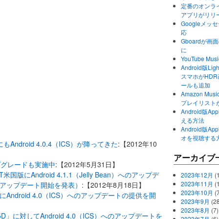
定番のオンライ
アプリがリリ
Googleメ
応
Gboardが
に
YouTube 
Android版Li
スマホがHD
ールも追加
Amazon M
プレイリスト
Android版
える方法
Android版
オを視聴する
版にもAndroid 4.0.4（ICS）が降ってきた
:【2012年10
アーカイブ
.4アップグレードも実施中
:【2012年5月31日】
00T米国版にAndroid 4.1.1（Jelly Bean）へのアップデ
2023年12月
(1
2023年11月
(
がアップデート開始を発表）
:【2012年8月18日】
2023年10月
(
F」にAndroid 4.0（ICS）へのアップデートの提供を開
2023年9月
(28
2023年8月
(7)
05D」に対してAndroid 4.0（ICS）へのアップデートを
2023年7月
(6)