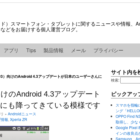
ロイド）スマートフォン・タブレットに関するニュースや情報、And
紹介などをお届けする個人運営ブログ。
アプリ
Tips
製品情報
メール
プライバシー
サイト内を
C5503）向けのAndroid 4.3アップデートが日本のユーザーさんに
検索:
）向けのAndroid 4.3アップデート
ピックアッ
んにも降ってきている模様です
スマホを指輪
ング「HELL
ゴリ »
Androidニュース
OPPO Find 
プ情報
,
Xperia ZR
取得し、少な
Google P
インの改良点
Samsung、A