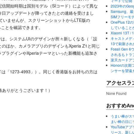
ィードで公開
信開始時期は国別モデル（SIコード）によって異な
2023年のGo
Samsung、最初か
昨日アップデートが降ってきたとの連絡を受けまし
SIMフリーモ
きていませんが、スクリーンショットからLTE版の
OnePlus
っていることを確認できます。
していること
Xiaomi 13
ップデートでは、システムUIのデザインが所々新しくなる（「設
キャストメディ
13で刷新さ
ほか、カメラアプリのデザインもXperia Z1と同じ
Fossil Ge
ラプラグインやXperiaテーマといった新機能も追加さ
されるもトラ
楽天カードアプ
Honorの次期
ンサーを望遠
は「1273-4993」）。同じく香港版をお持ちの方は
アクセスラ
絡ありがとうございます！）
None Found
おすすめAnd
うまい棒がス
まい棒の日に
YouTube
リース、新し