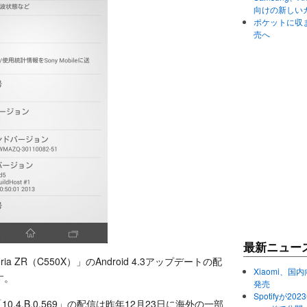
向けの新しい
ポケットに収まる
売へ
最新ニュー
ia ZR（C550X）」のAndroid 4.3アップデートの配
Xiaomi、国内
す。
発売
Spotifyが
ート「10.4.B.0.569」の配信は昨年12月23日に海外の一部