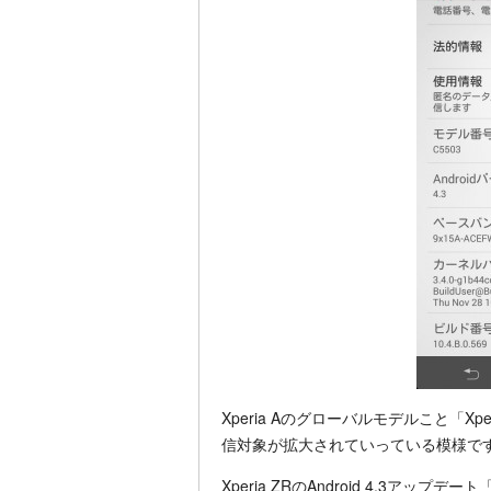
Xperia Aのグローバルモデルこと「Xper
信対象が拡大されていっている模様で
Xperia ZRのAndroid 4.3アップデ