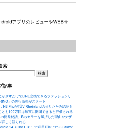
roidアプリのレビューやWEBサ
検索
プ記事
にかざすだけでLINE交換できるファッションリ
ORING」の先行販売がスタート
N3 / N3 FlipがTÜV Rheinlandの折りたたみ認証を
くとも100万回は確実に開閉できると評価される
ixel 8の開発秘話、Bayカラーを選択した理由やデザ
が詳しく語られる
ndroid 14（One UI６）で利用可能になるGalaxy