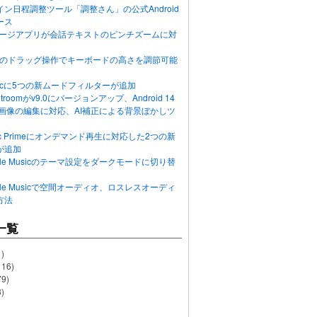
ン日程調整ツール「調整さん」の公式Android
ース
ッセージアプリが会話テキストのピンチズームに対
画面のドラッグ操作でキーボードの高さを調節可能
Musicに5つの新ムードフィルターが追加
ghtroomがv9.0にバージョンアップ、Android 14
R画像の編集に対応、AI補正による背景ぼかしツ
usic Primeにオンデマンド再生に対応した2つの新
が追加
Apple Musicのテーマ設定をダークモードに切り替
Apple Musicで空間オーディオ、ロスレスオーディ
方法
一覧
)
116)
79)
)