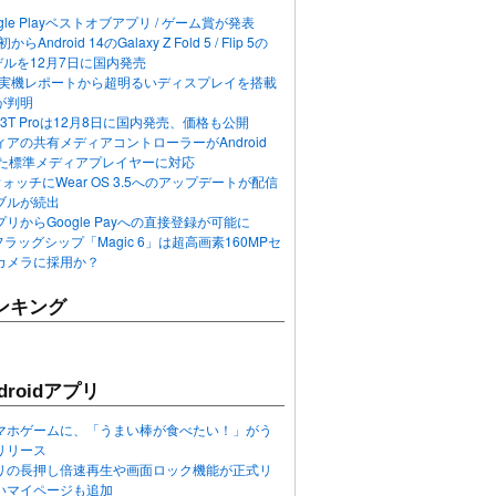
ogle Playベストオブアプリ / ゲーム賞が発表
らAndroid 14のGalaxy Z Fold 5 / Flip 5の
デルを12月7日に国内発売
 12の実機レポートから超明るいディスプレイを搭載
が判明
T / 13T Proは12月8日に国内発売、価格も公開
アの共有メディアコントローラーがAndroid
れた標準メディアプレイヤーに対応
n 6ウォッチにWear OS 3.5へのアップデートが配信
ブルが続出
リからGoogle Payへの直接登録が可能に
フラッグシップ「Magic 6」は超高画素160MPセ
カメラに採用か？
ンキング
roidアプリ
マホゲームに、「うまい棒が食べたい！」がう
リリース
アプリの長押し倍速再生や画面ロック機能が正式リ
いマイページも追加