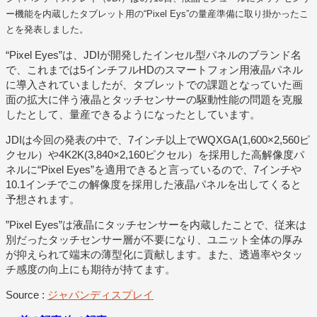
ー機能を内蔵したタブレット用の“Pixel Eys”の量産準備に取り掛かったこ
とを発表しました。
“Pixel Eyes”は、JDIが開発したインセル型パネルのブランド名
で、これまでは5インチフルHDのスマートフォン用液晶パネル
に導入されていましたが、タブレットでの課題となっていた画
面の拡大に伴う液晶とタッチセンサーの駆動性能の問題を克服
したとして、量産できるようになったとしています。
JDIは今回の発表の中で、7インチ以上でWQXGA(1,600×2,560ピ
クセル）や4K2K(3,840×2,160ピクセル）を採用した高解像度パ
ネルに“Pixel Eyes”を適用できると言っているので、7インチや
10.1インチでこの解像度を採用した液晶パネルを出してくると
予想されます。
”Pixel Eyes”は液晶にタッチセンサーを内蔵したことで、従来は
別だったタッチセンサー層が不要になり、ユニット全体の厚み
が抑えられて端末の薄型化に貢献します。また、透過率やタッ
チ感度の向上にも期待が持てます。
Source :
ジャパンディスプレイ