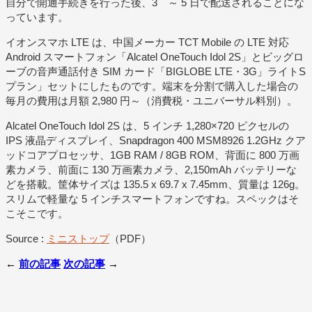
自分で開通手続きを行った後、3 ～ 5 日で配送されることにな
っています。
イオンスマホ LTE は、中国メーカー TCT Mobile の LTE 対応
Android スマートフォン「Alcatel OneTouch Idol 2S」とビッグロ
ーブの音声通話付き SIM カード「BIGLOBE LTE・3G」ライトS
プラン」セットにしたものです。端末を分割で購入した場合の
毎月の費用は月額 2,980 円～（消費税・ユニバーサル料別）。
Alcatel OneTouch Idol 2S は、5 インチ 1,280×720 ピクセルの
IPS 液晶ディスプレイ、Snapdragon 400 MSM8926 1.2GHz クア
ッドコアプロセッサ、1GB RAM / 8GB ROM、背面に 800 万画
素カメラ、前面に 130 万画素カメラ、2,150mAh バッテリーな
どを搭載。筐体サイズは 135.5 x 69.7 x 7.45mm、質量は 126g。
スリムで軽量な 5 インチスマートフォンですね。スペックはそ
こそこです。
Source :
ミニストップ
（PDF）
←
前の記事
次の記事
→