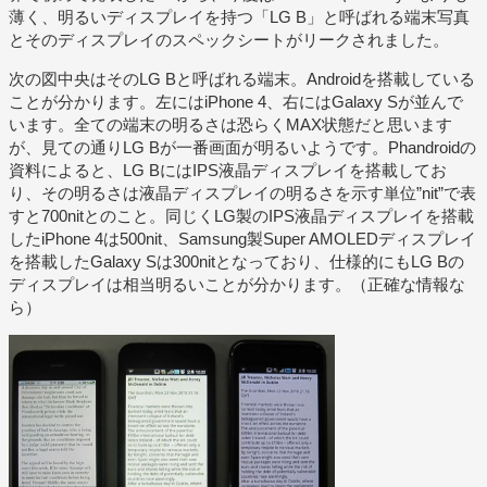
薄く、明るいディスプレイを持つ「LG B」と呼ばれる端末写真
とそのディスプレイのスペックシートがリークされました。
次の図中央はそのLG Bと呼ばれる端末。Androidを搭載している
ことが分かります。左にはiPhone 4、右にはGalaxy Sが並んで
います。全ての端末の明るさは恐らくMAX状態だと思います
が、見ての通りLG Bが一番画面が明るいようです。Phandroidの
資料によると、LG BにはIPS液晶ディスプレイを搭載してお
り、その明るさは液晶ディスプレイの明るさを示す単位”nit”で表
すと700nitとのこと。同じくLG製のIPS液晶ディスプレイを搭載
したiPhone 4は500nit、Samsung製Super AMOLEDディスプレイ
を搭載したGalaxy Sは300nitとなっており、仕様的にもLG Bの
ディスプレイは相当明るいことが分かります。（正確な情報な
ら）