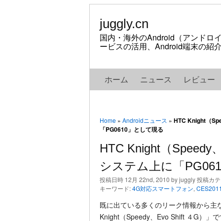
juggly.cn
国内・海外のAndroid（アンド
ービスの活用、Android端末の
ホーム
ニュース
レビュー
Home
»
Androidニュース
»
HTC Knight（S
「PG0610」として現る
HTC Knight（Speedy、
システム上に「PG06
投稿日時 12月 22nd, 2010 by juggly 投稿カ
キーワード:
4G対応スマートフォン
,
CES201
既に出ている多くのリーク情報から主な
Knight（Speedy、Evo Shift ４