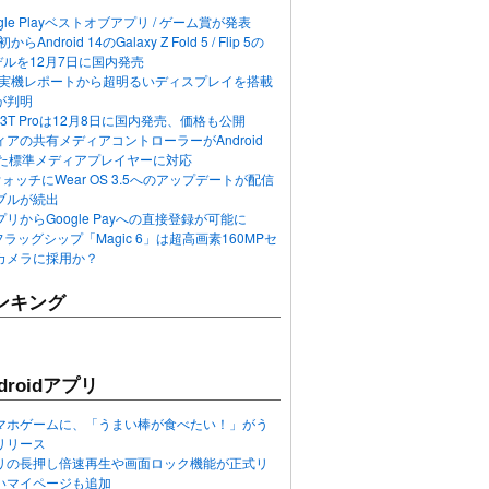
ogle Playベストオブアプリ / ゲーム賞が発表
らAndroid 14のGalaxy Z Fold 5 / Flip 5の
デルを12月7日に国内発売
 12の実機レポートから超明るいディスプレイを搭載
が判明
T / 13T Proは12月8日に国内発売、価格も公開
アの共有メディアコントローラーがAndroid
れた標準メディアプレイヤーに対応
n 6ウォッチにWear OS 3.5へのアップデートが配信
ブルが続出
リからGoogle Payへの直接登録が可能に
フラッグシップ「Magic 6」は超高画素160MPセ
カメラに採用か？
ンキング
roidアプリ
マホゲームに、「うまい棒が食べたい！」がう
リリース
アプリの長押し倍速再生や画面ロック機能が正式リ
いマイページも追加