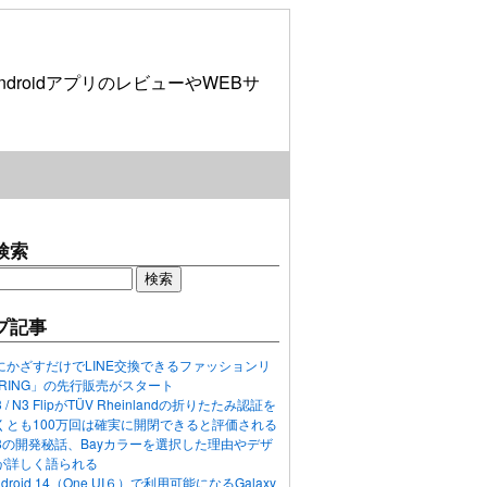
roidアプリのレビューやWEBサ
検索
プ記事
にかざすだけでLINE交換できるファッションリ
ORING」の先行販売がスタート
N3 / N3 FlipがTÜV Rheinlandの折りたたみ認証を
くとも100万回は確実に開閉できると評価される
ixel 8の開発秘話、Bayカラーを選択した理由やデザ
が詳しく語られる
ndroid 14（One UI６）で利用可能になるGalaxy