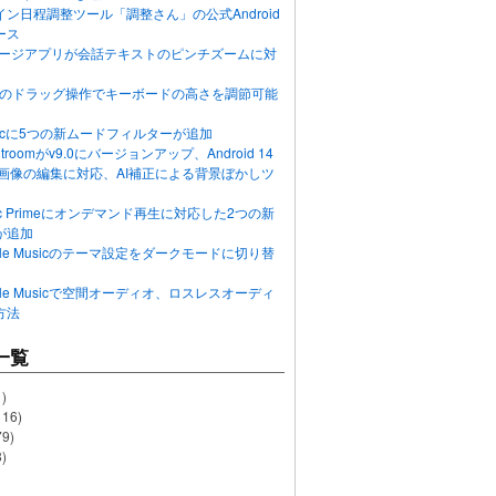
ン日程調整ツール「調整さん」の公式Android
ース
ッセージアプリが会話テキストのピンチズームに対
画面のドラッグ操作でキーボードの高さを調節可能
Musicに5つの新ムードフィルターが追加
ghtroomがv9.0にバージョンアップ、Android 14
R画像の編集に対応、AI補正による背景ぼかしツ
usic Primeにオンデマンド再生に対応した2つの新
が追加
Apple Musicのテーマ設定をダークモードに切り替
Apple Musicで空間オーディオ、ロスレスオーディ
方法
一覧
)
116)
79)
)