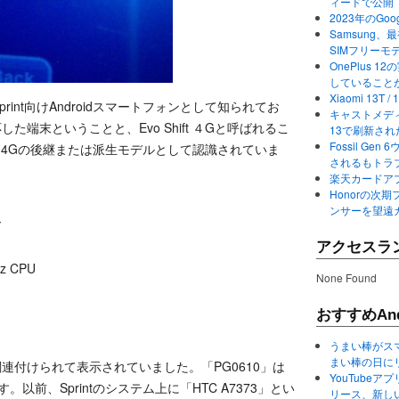
ィードで公開
2023年のGo
Samsung、最初か
SIMフリーモ
OnePlus
していること
Xiaomi 13
print向けAndroidスマートフォンとして知られてお
キャストメディ
応した端末ということと、Evo Shift ４Gと呼ばれるこ
13で刷新さ
Fossil Ge
vo 4Gの後継または派生モデルとして認識されていま
されるもトラ
楽天カードアプ
Honorの次期
ンサーを望遠
ド
アクセスラ
 CPU
None Found
おすすめAnd
うまい棒がス
まい棒の日に
と関連付けられて表示されていました。「PG0610」は
YouTube
。以前、Sprintのシステム上に「HTC A7373」とい
リース、新し