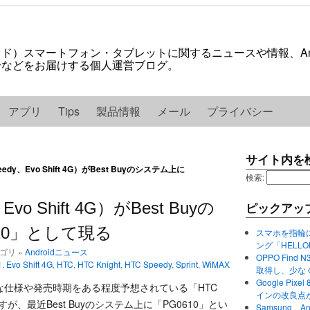
ロイド）スマートフォン・タブレットに関するニュースや情報、And
紹介などをお届けする個人運営ブログ。
アプリ
Tips
製品情報
メール
プライバシー
サイト内を
peedy、Evo Shift 4G）がBest Buyのシステム上に
検索:
Evo Shift 4G）がBest Buyの
ピックアッ
10」として現る
スマホを指輪
ング「HELL
テゴリ »
Androidニュース
OPPO Find 
1
,
Evo Shift 4G
,
HTC
,
HTC Knight
,
HTC Speedy
,
Sprint
,
WiMAX
取得し、少な
Google P
仕様や発売時期をある程度予想されている「HTC
インの改良点
G）」ですが、最近Best Buyのシステム上に「PG0610」とい
Samsung、A