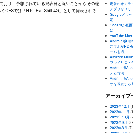
されており、予想されている発表日と近いことからその端
定番のオンライ
アプリがリリ
CESでは「HTC Evo Shift 4G」として発表される
Googleメ
応
Gboardが
に
YouTube 
Android版Li
スマホがHD
ールも追加
Amazon M
プレイリスト
Android版
える方法
Android版
オを視聴する
アーカイブ
2023年12月
(1
2023年11月
(
2023年10月
(
2023年9月
(28
2023年8月
(7)
2023年7月
(6)