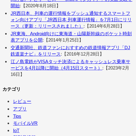
開始
:【2020年8月18日】
JR西日本、列車の運行情報をプッシュ通知するスマートフ
ォン向けアプリ「JR西日本 列車運行情報」を7月1日にリリ
ース（更新：リリースされました）
:【2014年6月28日】
JR東海、Android向けに東海道・山陽新幹線のポケット時刻
表アプリを公開
:【2014年1月25日】
交通新聞社、鉄道ファンにおすすめの鉄道情報アプリ「DJ
鉄道楽ナビ」をリリース
:【2016年12月28日】
江ノ島電鉄がVISAタッチ決済によるキャッシュレス乗車サ
ービスを4月以降に開始（4月15日スタート）
:【2023年2月
16日】
カテゴリ
レビュー
アプリ
Tips
モバイルVR
IoT