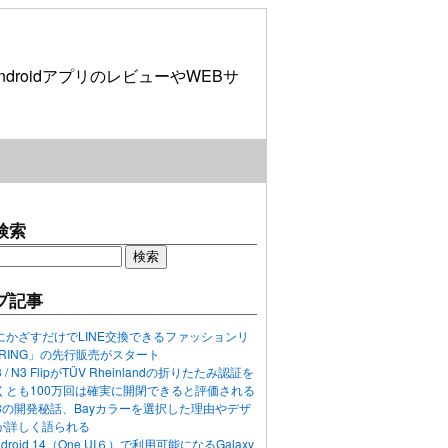
roidアプリのレビューやWEBサ
検索
プ記事
にかざすだけでLINE交換できるファッションリ
ORING」の先行販売がスタート
N3 / N3 FlipがTÜV Rheinlandの折りたたみ認証を
くとも100万回は確実に開閉できると評価される
ixel 8の開発秘話、Bayカラーを選択した理由やデザ
が詳しく語られる
ndroid 14（One UI６）で利用可能になるGalaxy