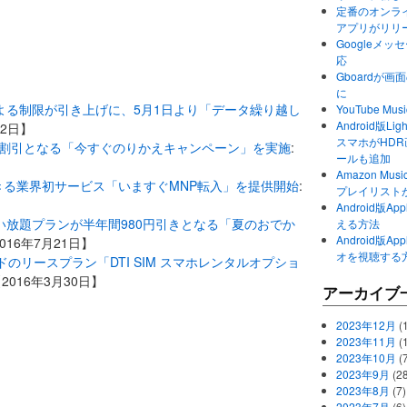
定番のオンライ
アプリがリリ
Googleメ
応
Gboardが
に
量による制限が引き上げに、5月1日より「データ繰り越し
YouTube 
Android版Li
22日】
スマホがHD
が割引となる「今すぐのりかえキャンペーン」を実施
:
ールも追加
Amazon M
入ができる業界初サービス「いますぐMNP転入」を提供開始
:
プレイリスト
Android版
ト使い放題プランが半年間980円引きとなる「夏のおでか
える方法
Android版
2016年7月21日】
オを視聴する
ドのリースプラン「DTI SIM スマホレンタルオプショ
【2016年3月30日】
アーカイブ
2023年12月
(1
2023年11月
(
2023年10月
(
2023年9月
(28
2023年8月
(7)
2023年7月
(6)