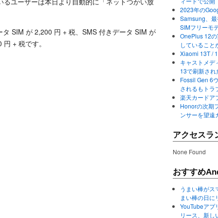
しているユーザーは本日より自動的に「ネットつかい放
ィードで公開
2023年のGo
Samsung、最初か
SIMフリーモ
 が 2,200 円 + 税、SMS 付きデータ SIM が
OnePlus
0 円 + 税です。
していること
Xiaomi 13
キャストメディ
13で刷新さ
Fossil Ge
されるもトラ
楽天カードアプ
Honorの次期
ンサーを望遠
アクセスラ
None Found
おすすめAnd
うまい棒がス
まい棒の日に
YouTube
リース、新し