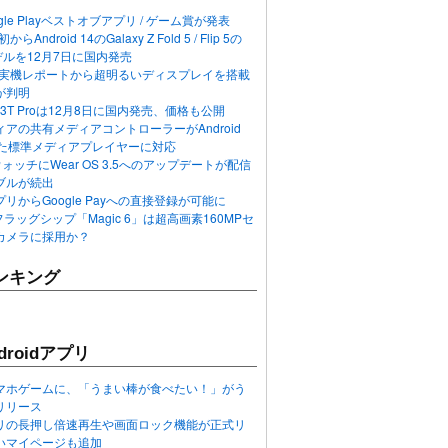
ogle Playベストオブアプリ / ゲーム賞が発表
らAndroid 14のGalaxy Z Fold 5 / Flip 5の
デルを12月7日に国内発売
 12の実機レポートから超明るいディスプレイを搭載
が判明
T / 13T Proは12月8日に国内発売、価格も公開
アの共有メディアコントローラーがAndroid
れた標準メディアプレイヤーに対応
n 6ウォッチにWear OS 3.5へのアップデートが配信
ブルが続出
リからGoogle Payへの直接登録が可能に
フラッグシップ「Magic 6」は超高画素160MPセ
カメラに採用か？
ンキング
roidアプリ
マホゲームに、「うまい棒が食べたい！」がう
リリース
アプリの長押し倍速再生や画面ロック機能が正式リ
いマイページも追加