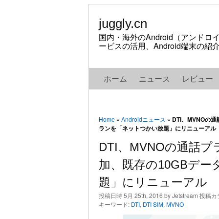
juggly.cn
国内・海外のAndroid（アンド
ービスの活用、Android端末の
ホーム
ニュース
レビュー
Home
»
Androidニュース
»
DTI、MVNO
ランを「ネットつかい放題」にリニューアル
DTI、MVNOの通話
加、既存の10GBデ
題」にリニューアル
投稿日時 5月 25th, 2016 by Jetstream 投
キーワード:
DTI
,
DTI SIM
,
MVNO