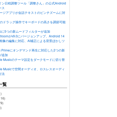
ン日程調整ツール「調整さん」の公式Android
ース
ッセージアプリが会話テキストのピンチズームに対
画面のドラッグ操作でキーボードの高さを調節可能
Musicに5つの新ムードフィルターが追加
ghtroomがv9.0にバージョンアップ、Android 14
R画像の編集に対応、AI補正による背景ぼかしツ
usic Primeにオンデマンド再生に対応した2つの新
が追加
Apple Musicのテーマ設定をダークモードに切り替
Apple Musicで空間オーディオ、ロスレスオーディ
方法
一覧
)
116)
79)
)