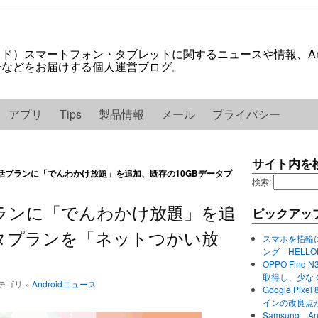
ロイド）スマートフォン・タブレットに関するニュースや情報、And
紹介などをお届けする個人運営ブログ。
アプリ
Tips
製品情報
メール
プライバシー
サイト内を
の通話プランに「でんわかけ放題」を追加、既存の10GBデータプ
検索:
プランに「でんわかけ放題」を追
ピックアッ
ータプランを「ネットつかい放
スマホを指輪
ング「HELL
OPPO Find 
取得し、少な
稿カテゴリ »
Androidニュース
Google P
インの改良点
Samsung、A