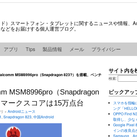
ロイド）スマートフォン・タブレットに関するニュースや情報、And
紹介などをお届けする個人運営ブログ。
アプリ
Tips
製品情報
メール
プライバシー
サイト内を
ualcomm MSM8996pro（Snapdragon 823?）を搭載、ベンチ
検索:
mm MSM8996pro（Snapdragon
ピックアッ
チマークスコアは15万点台
スマホを指輪
ング「HELL
ゴリ »
Androidニュース
OPPO Find 
1
,
Snapdragon 823
,
中国Android
取得し、少な
Google P
インの改良点
Samsung、A