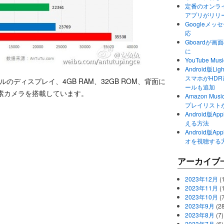
定番のオンライ
アプリがリリ
Googleメ
応
Gboardが
に
YouTube 
Android版Li
スマホがHD
クセルのディスプレイ、4GB RAM、32GB ROM、背面に
ールも追加
 万画素カメラを搭載しています。
Amazon M
プレイリスト
Android版
える方法
Android版
オを視聴する
アーカイブ
2023年12月
(1
2023年11月
(
2023年10月
(
2023年9月
(28
2023年8月
(7)
2023年7月
(6)