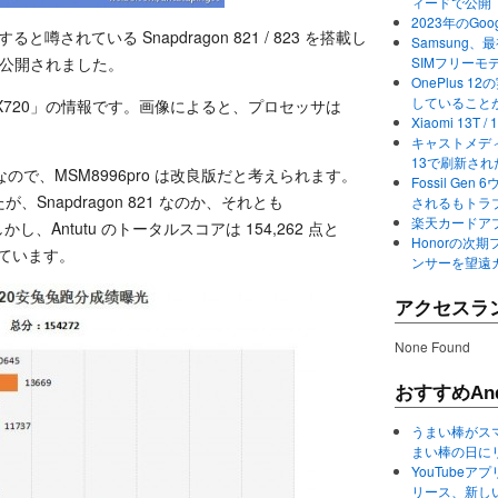
ィードで公開
2023年のGo
と噂されている Snapdragon 821 / 823 を搭載し
Samsung、最初か
果が公開されました。
SIMフリーモ
OnePlus
していること
 X720」の情報です。画像によると、プロセッサは
Xiaomi 13
。
キャストメディ
13で刷新さ
996 なので、MSM8996pro は改良版だと考えられます。
Fossil Ge
、Snapdragon 821 なのか、それとも
されるもトラ
楽天カードアプ
しかし、Antutu のトータルスコアは 154,262 点と
Honorの次期
っています。
ンサーを望遠
アクセスラ
None Found
おすすめAnd
うまい棒がス
まい棒の日に
YouTube
リース、新し