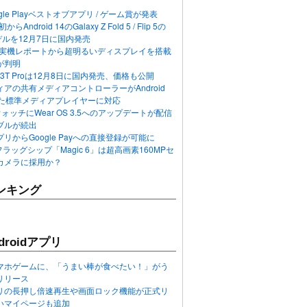
ogle Playベストオブアプリ / ゲーム賞が発表
らAndroid 14のGalaxy Z Fold 5 / Flip 5の
デルを12月7日に国内発売
 12の実機レポートから超明るいディスプレイを搭載
が判明
T / 13T Proは12月8日に国内発売、価格も公開
アの共有メディアコントローラーがAndroid
れた標準メディアプレイヤーに対応
n 6ウォッチにWear OS 3.5へのアップデートが配信
ブルが続出
リからGoogle Payへの直接登録が可能に
フラッグシップ「Magic 6」は超高画素160MPセ
カメラに採用か？
ンキング
roidアプリ
マホゲームに、「うまい棒が食べたい！」がう
リリース
アプリの長押し倍速再生や画面ロック機能が正式リ
いマイページも追加