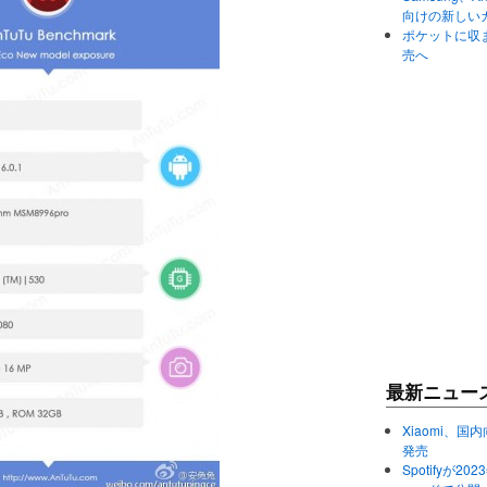
向けの新しい
ポケットに収まる
売へ
最新ニュー
Xiaomi、国内
発売
Spotifyが