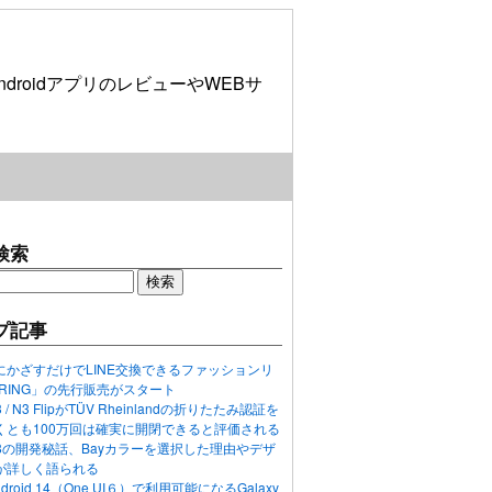
roidアプリのレビューやWEBサ
検索
プ記事
にかざすだけでLINE交換できるファッションリ
ORING」の先行販売がスタート
N3 / N3 FlipがTÜV Rheinlandの折りたたみ認証を
くとも100万回は確実に開閉できると評価される
ixel 8の開発秘話、Bayカラーを選択した理由やデザ
が詳しく語られる
ndroid 14（One UI６）で利用可能になるGalaxy