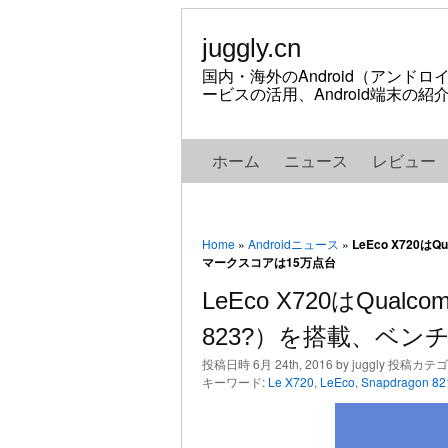
juggly.cn
国内・海外のAndroid（アンド
ービスの活用、Android端末の
ホーム
ニュース
レビュー
Home
»
Androidニュース
»
LeEco X720はQ
マークスコアは15万点台
LeEco X720はQualco
823?）を搭載、ベン
投稿日時 6月 24th, 2016 by juggly 投稿カテ
キーワード:
Le X720
,
LeEco
,
Snapdragon 82