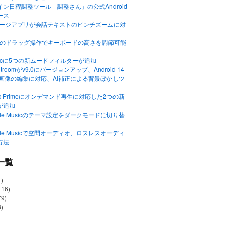
ン日程調整ツール「調整さん」の公式Android
ース
ッセージアプリが会話テキストのピンチズームに対
画面のドラッグ操作でキーボードの高さを調節可能
Musicに5つの新ムードフィルターが追加
ghtroomがv9.0にバージョンアップ、Android 14
R画像の編集に対応、AI補正による背景ぼかしツ
usic Primeにオンデマンド再生に対応した2つの新
が追加
Apple Musicのテーマ設定をダークモードに切り替
Apple Musicで空間オーディオ、ロスレスオーディ
方法
一覧
)
116)
79)
)