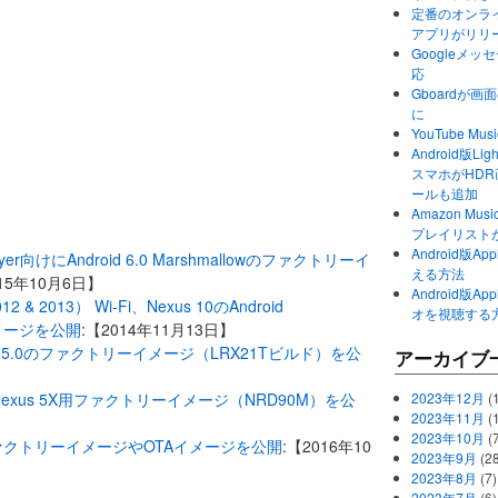
定番のオンライ
アプリがリリ
Googleメ
応
Gboardが
に
YouTube 
Android版Li
スマホがHD
ールも追加
Amazon M
プレイリスト
Android版
 / Player向けにAndroid 6.0 Marshmallowのファクトリーイ
える方法
015年10月6日】
Android版
12 & 2013） Wi-Fi、Nexus 10のAndroid
オを視聴する
イメージを公開
:【2014年11月13日】
roid 5.0のファクトリーイメージ（LRX21Tビルド）を公
アーカイブ
ugatのNexus 5X用ファクトリーイメージ（NRD90M）を公
2023年12月
(1
2023年11月
(
2023年10月
(
 XL用のファクトリーイメージやOTAイメージを公開
:【2016年10
2023年9月
(28
2023年8月
(7)
2023年7月
(6)