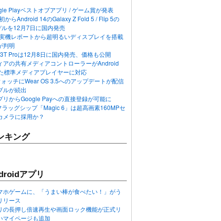
ogle Playベストオブアプリ / ゲーム賞が発表
らAndroid 14のGalaxy Z Fold 5 / Flip 5の
デルを12月7日に国内発売
 12の実機レポートから超明るいディスプレイを搭載
が判明
T / 13T Proは12月8日に国内発売、価格も公開
アの共有メディアコントローラーがAndroid
れた標準メディアプレイヤーに対応
n 6ウォッチにWear OS 3.5へのアップデートが配信
ブルが続出
リからGoogle Payへの直接登録が可能に
フラッグシップ「Magic 6」は超高画素160MPセ
カメラに採用か？
ンキング
roidアプリ
マホゲームに、「うまい棒が食べたい！」がう
リリース
アプリの長押し倍速再生や画面ロック機能が正式リ
いマイページも追加