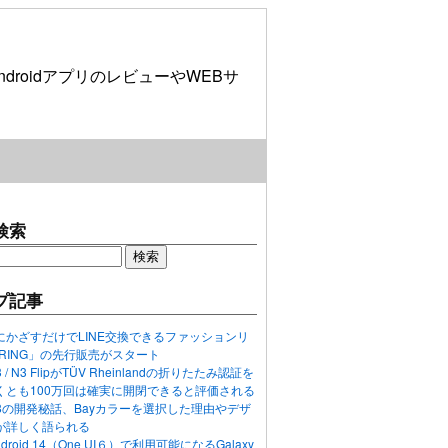
roidアプリのレビューやWEBサ
検索
プ記事
にかざすだけでLINE交換できるファッションリ
ORING」の先行販売がスタート
N3 / N3 FlipがTÜV Rheinlandの折りたたみ認証を
くとも100万回は確実に開閉できると評価される
ixel 8の開発秘話、Bayカラーを選択した理由やデザ
が詳しく語られる
ndroid 14（One UI６）で利用可能になるGalaxy