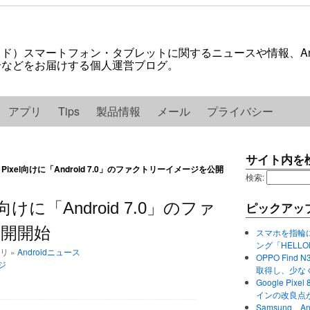
ロイド）スマートフォン・タブレットに関するニュースや情報、And
紹介などをお届けする個人運営ブログ。
アプリ
Tips
製品情報
メール
プライバシー
サイト内を
s / Pixel向けに「Android 7.0」のファクトリーイメージを公開
検索:
xel向けに「Android 7.0」のファ
ピックアッ
開開始
スマホを指輪
ング「HELL
ゴリ »
Androidニュース
OPPO Find 
ジ
取得し、少な
Google P
インの改良点
Samsung、A