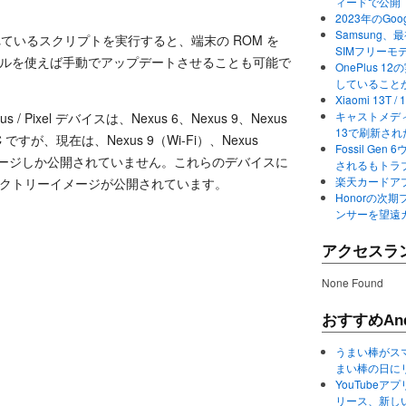
ィードで公開
2023年のGo
Samsung、最初か
ているスクリプトを実行すると、端末の ROM を
SIMフリーモ
。ファイルを使えば手動でアップデートさせることも可能で
OnePlus
していること
Xiaomi 13
キャストメディ
s / Pixel デバイスは、Nexus 6、Nexus 9、Nexus
13で刷新さ
el C ですが、現在は、Nexus 9（Wi-Fi）、Nexus
Fossil Ge
トリーイメージしか公開されていません。これらのデバイスに
されるもトラ
楽天カードアプ
M）のファクトリーイメージが公開されています。
Honorの次期
ンサーを望遠
アクセスラ
None Found
おすすめAnd
うまい棒がス
まい棒の日に
YouTube
リース、新し