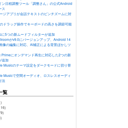
ン日程調整ツール「調整さん」の公式Android
ース
ッセージアプリが会話テキストのピンチズームに対
画面のドラッグ操作でキーボードの高さを調節可能
Musicに5つの新ムードフィルターが追加
ghtroomがv9.0にバージョンアップ、Android 14
R画像の編集に対応、AI補正による背景ぼかしツ
usic Primeにオンデマンド再生に対応した2つの新
が追加
Apple Musicのテーマ設定をダークモードに切り替
Apple Musicで空間オーディオ、ロスレスオーディ
方法
一覧
)
116)
79)
)