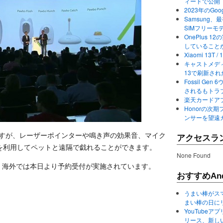
ィードで公開
2023年のGo
Samsung、最初か
SIMフリーモ
OnePlus
していること
Xiaomi 13
キャストメディ
13で刷新さ
Fossil Ge
されるもトラ
楽天カードアプ
Honorの次期
ンサーを望遠
のですが、レーザーポインターや鳴き声の効果音、マイク
アクセスラ
を利用してペットと遠隔で戯れることができます。
None Found
中です。海外では本日より予約受付が実施されています。
おすすめAnd
うまい棒がス
まい棒の日に
YouTube
リース、新し