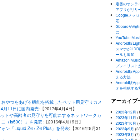
定番のオンライ
アプリがリリ
Googleメ
応
Gboardが
に
YouTube 
Android版Li
スマホがHD
ールも追加
Amazon M
プレイリスト
Android版
える方法
Android版
オを視聴する
アーカイブ
りおやつをあげる機能を搭載したペット用見守りカメ
」を4月11日に国内発売
:【2017年4月4日】
2023年12月
(1
のペットや高齢者の見守りを可能にするネットワークカ
2023年11月
(
ミニ（is500）」を発売
:【2016年4月19日】
2023年10月
(
ォン「Liquid Z6 / Z6 Plus」を発表
:【2016年8月31
2023年9月
(28
2023年8月
(7)
2023年7月
(6)