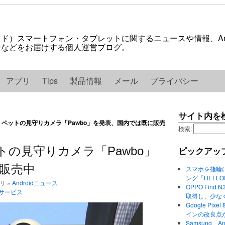
ロイド）スマートフォン・タブレットに関するニュースや情報、And
紹介などをお届けする個人運営ブログ。
アプリ
Tips
製品情報
メール
プライバシー
サイト内を
 Acer、ペットの見守りカメラ「Pawbo」を発表、国内では既に販売
検索:
r、ペットの見守りカメラ「Pawbo」
ピックアッ
販売中
スマホを指輪
ング「HELL
ゴリ »
Androidニュース
OPPO Find 
サービス
取得し、少な
Google P
インの改良点
Samsung、A