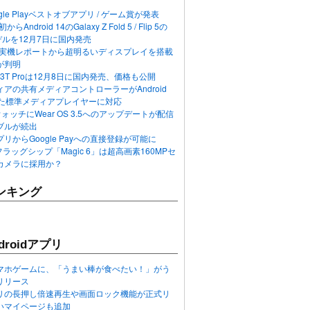
ogle Playベストオブアプリ / ゲーム賞が発表
らAndroid 14のGalaxy Z Fold 5 / Flip 5の
デルを12月7日に国内発売
 12の実機レポートから超明るいディスプレイを搭載
が判明
T / 13T Proは12月8日に国内発売、価格も公開
アの共有メディアコントローラーがAndroid
れた標準メディアプレイヤーに対応
n 6ウォッチにWear OS 3.5へのアップデートが配信
ブルが続出
リからGoogle Payへの直接登録が可能に
フラッグシップ「Magic 6」は超高画素160MPセ
カメラに採用か？
ンキング
roidアプリ
マホゲームに、「うまい棒が食べたい！」がう
リリース
アプリの長押し倍速再生や画面ロック機能が正式リ
いマイページも追加