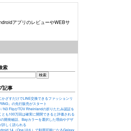
roidアプリのレビューやWEBサ
検索
プ記事
にかざすだけでLINE交換できるファッションリ
ORING」の先行販売がスタート
N3 / N3 FlipがTÜV Rheinlandの折りたたみ認証を
くとも100万回は確実に開閉できると評価される
ixel 8の開発秘話、Bayカラーを選択した理由やデザ
が詳しく語られる
ndroid 14（One UI６）で利用可能になるGalaxy