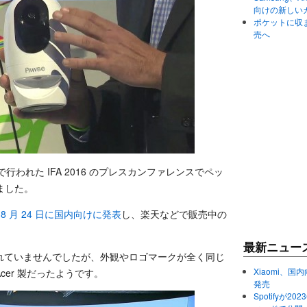
向けの新しい
ポケットに収まる
売へ
リンで行われた IFA 2016 のプレスカンファレンスでペッ
ました。
8 月 24 日に国内向けに発表
し、楽天などで販売中の
最新ニュー
発表されていませんでしたが、外観やロゴマークが全く同じ
Xiaomi、国内
er 製だったようです。
発売
Spotifyが