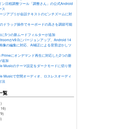
ン日程調整ツール「調整さん」の公式Android
ース
ッセージアプリが会話テキストのピンチズームに対
画面のドラッグ操作でキーボードの高さを調節可能
Musicに5つの新ムードフィルターが追加
ghtroomがv9.0にバージョンアップ、Android 14
R画像の編集に対応、AI補正による背景ぼかしツ
usic Primeにオンデマンド再生に対応した2つの新
が追加
Apple Musicのテーマ設定をダークモードに切り替
Apple Musicで空間オーディオ、ロスレスオーディ
方法
一覧
)
116)
79)
)