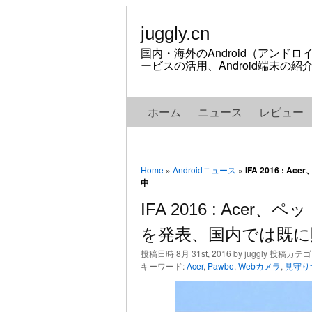
juggly.cn
国内・海外のAndroid（アンド
ービスの活用、Android端末の
ホーム
ニュース
レビュー
Home
»
Androidニュース
»
IFA 2016 :
中
IFA 2016 : Ace
を発表、国内では既に
投稿日時 8月 31st, 2016 by juggly 投稿カテ
キーワード:
Acer
,
Pawbo
,
Webカメラ
,
見守り