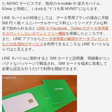
た MVNO サービスです。既存の b-mobile や 楽天モバイル、
IIJmio と同様に、いわゆる “ドコモ系 MVNO” になります。
LINE モバイルの特徴としては、データ専用プランの場合に月額
500 円 + 税 + ユニバーサルサービス料というリーズナブルな料
金で始められる点と
LINE や Facebook、Twitter のデータ使用量
をカウントしないカウントフリー機能
を搭載したところです。
また、LINE アプリから
データ使用量の確認やデータプレゼント
などの会員向けサービス
を利用できるところも LINE モバイルな
らではと言えます。
LINE モバイルに契約すると SIM カードと説明書、明細書がコン
パクトなパッケージで郵送され、SIM カードを端末に装着して
必要な設定を行うだけで利用を開始できます。