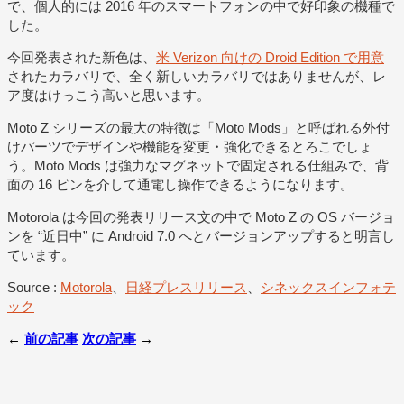
で、個人的には 2016 年のスマートフォンの中で好印象の機種で
した。
今回発表された新色は、
米 Verizon 向けの Droid Edition で用意
されたカラバリで、全く新しいカラバリではありませんが、レ
ア度はけっこう高いと思います。
Moto Z シリーズの最大の特徴は「Moto Mods」と呼ばれる外付
けパーツでデザインや機能を変更・強化できるとろこでしょ
う。Moto Mods は強力なマグネットで固定される仕組みで、背
面の 16 ピンを介して通電し操作できるようになります。
Motorola は今回の発表リリース文の中で Moto Z の OS バージョ
ンを “近日中” に Android 7.0 へとバージョンアップすると明言し
ています。
Source :
Motorola
、
日経プレスリリース
、
シネックスインフォテ
ック
←
前の記事
次の記事
→