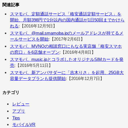
関連記事
スマモバ、定額通話サービス「格安通話定額サービス」を
開始、月額398円で1分以内の国内通話が1日50回までかけら
れる
:【2016年12月9日】
スマモバ、@mail.smamoba.jpのメールアドレスが持てるメ
ールサービスを開始
:【2017年2月6日】
スマモバ、MVNOの相談窓口にもなる実店舗「格安スマホ
の窓口」を6店舗オープン
:【2016年4月8日】
スマモバ、music.jpとコラボしたオリジナルSIMカードを発
売
:【2016年5月11日】
スマモバ、新アンバサダーに「吉木りさ」を起用、25GB大
容量データプランも提供開始
:【2016年12月7日】
カテゴリ
レビュー
アプリ
Tips
モバイルVR