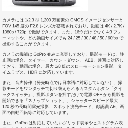
カメラには 1/2.3 型 1,200 万画素の CMOS イメージセンサーと
FOV 145 度の F2.8 レンズが搭載されており、動画は 4K / 2.7K /
1080p / 720p で撮影できます。また、16:9 だけでなく 4:3 フォ
ーマットや、どの動画サイズでも 24 / 25 / 30 / 48 / 50 / 60fps で
撮影することができます。
カメラの機能は GoPro 並みに充実しており、撮影モードは、静
止画の場合、タイマー、カウントダウン、 AEB、連写に対応し
ており、動画の場合、最大 1/8 倍のスローモーション撮影、タ
イムラプス、HDR に対応しています。
また、音声操作（発売時点では日本語に対応していない）、撮
影モードをワンタッチで切り替えられるカスタムボタン「クイ
ックスイッチ」、撮影ボタンを押すだけで電源 OFF から撮影を
開始できる「スナップショット」、シャッタースピード最大
120 秒の長時間露光撮影、スポット測光モード、顔認識 AE、画
面の自動回転等に対応しています。
また、GoPro は対応していないグリッド表示やヒストグラム表