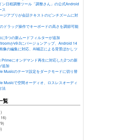
ン日程調整ツール「調整さん」の公式Android
ース
ッセージアプリが会話テキストのピンチズームに対
画面のドラッグ操作でキーボードの高さを調節可能
Musicに5つの新ムードフィルターが追加
ghtroomがv9.0にバージョンアップ、Android 14
R画像の編集に対応、AI補正による背景ぼかしツ
usic Primeにオンデマンド再生に対応した2つの新
が追加
Apple Musicのテーマ設定をダークモードに切り替
Apple Musicで空間オーディオ、ロスレスオーディ
方法
一覧
)
116)
79)
)