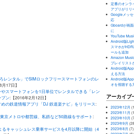
定番のオンライ
アプリがリリ
Googleメ
応
Gboardが
に
YouTube 
Android版Li
スマホがHD
ールも追加
Amazon M
プレイリスト
Android版
える方法
いろいろレンタル」でSIMロックフリースマートフォンのレ
Android版
オを視聴する
年8月17日】
ンやスマートフォンを1日単位でレンタルできる「レン
アーカイブ
ープン
:【2016年2月12日】
めの鉄道情報アプリ「DJ 鉄道楽ナビ」をリリース
:
2023年12月
(1
2023年11月
(
リ」が東京メトロや都営線、私鉄など50路線をサポート
:
2023年10月
(
2023年9月
(28
によるキャッシュレス乗車サービスを4月以降に開始（4
2023年8月
(7)
2023年7月
(6)