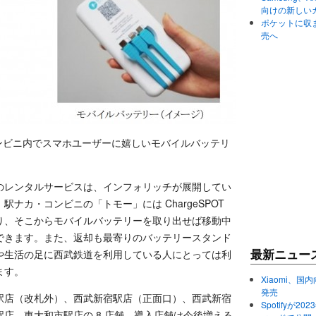
向けの新しい
ポケットに収まる
売へ
・コンビニ内でスマホユーザーに嬉しいモバイルバッテリ
。
のレンタルサービスは、インフォリッチが展開してい
。駅ナカ・コンビニの「トモー」には ChargeSPOT
り、そこからモバイルバッテリーを取り出せば移動中
できます。また、返却も最寄りのバッテリースタンド
や生活の足に西武鉄道を利用している人にとっては利
最新ニュー
ます。
Xiaomi、国内
発売
駅店（改札外）、西武新宿駅店（正面口）、西武新宿
Spotifyが
店、東大和市駅店の 8 店舗。導入店舗は今後増える