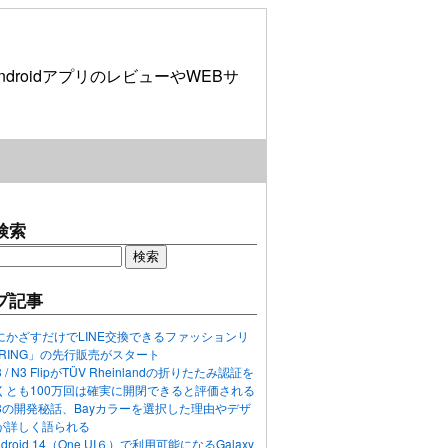
roidアプリのレビューやWEBサ
検索
プ記事
にかざすだけでLINE交換できるファッションリ
ORING」の先行販売がスタート
N3 / N3 FlipがTÜV Rheinlandの折りたたみ認証を
くとも100万回は確実に開閉できると評価される
ixel 8の開発秘話、Bayカラーを選択した理由やデザ
が詳しく語られる
ndroid 14（One UI６）で利用可能になるGalaxy