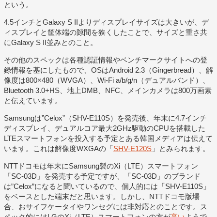
という。
4.5インチとGalaxy S IIよりディスプレイサイズは大きいが、デ
ィスプレイと筐体端の隙間を狭くしたことで、サイズと重さ共
にGalaxy S II並みとのこと。
その他のスペックは各種認証情報やベンチマークサイトへの登
録情報を基にしたもので、OSはAndroid 2.3（Gingerbread）、解
像度は800×480（WVGA）、Wi-Fi a/b/g/n（デュアルバンド）、
Bluetooth 3.0+HS、地上DMB、NFC、メインカメラは800万画素
と伝えています。
Samsungは”Celox”（SHV-E110S）を発売後、年末に4.7インチ
ディスプレイ、デュアルコア最大2GHz駆動のCPUを搭載した
LTEスマートフォンを投入する予定とある韓国メディアは伝えて
います。これは解像度WXGAの「
SHV-E120S
」とみられます。
NTTドコモは年末にSamsung製のXi（LTE）スマートフォン
「SC-03D」を発売する予定ですが、「SC-03D」のブランド
は”Celox”になると聞いているので、個人的には「SHV-E110S」
をベースとした端末だと思います。しかし、NTTドコモ版場
合、おサイフケータイやワンセグには非対応とのことです。ス
ペック的にはLGのXi（LTE）スマートフォンの方が
高い
ようで